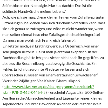
Seifenblasen der Nostalgie. Markus dachte: Das ist die
schönste Handwäsche meines Lebens.“
Ach, wie ich sie mag. Diese kleinen feinen vom Zufall geprägten
Erzählungen, bei denen man sich durchaus vorstellen kann, dass
sie sich genau so zutragen, und wäre es nicht wunderbar, wenn
man selber einmal in so eine Zufallsgeschichte hineingeräte?
Da muss man wohl nach Frankreich fahren :-).
Ein letzter noch, ein Erstlingswerk aus Österreich, von einer
sehr jungen Autorin. Da ist man ja erstmal skeptisch. In der
Buchhandlung hätte ich ganz sicher nicht nach ihr gegriffen, zu
abstrus die Beschreibung, zu abwegig die Geschichte. Ein
Fehler. Es lohnt gewohnte Pfade zu verlassen und sich
überraschen zu lassen von einem erstaunlich ‚erwachsenen‘
Werk der 24jährigen Vea Kaiser ‚Blasmusikpop‘
(
http://www.kiwi-verlag.de/das-programm/einzeltitel/?
isbn=978-3-462-04464-5
) – erscheint August. Ein 500-Seiten-
Ausflug in die Abgeschiedenheit und Eigenarten eines kleines
Alpendorfes und ihrer Bewohner, an denen der Rest der Welt