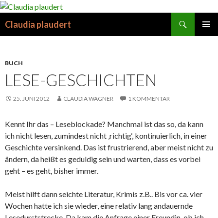
Suchen
Claudia plaudert
SPRINGE
PRIMÄR
ZUM
MENÜ
INHALT
BUCH
LESE-GESCHICHTEN
25. JUNI 2012
CLAUDIA WAGNER
1 KOMMENTAR
Kennt Ihr das – Leseblockade? Manchmal ist das so, da kann
ich nicht lesen, zumindest nicht ‚richtig‘, kontinuierlich, in einer
Geschichte versinkend. Das ist frustrierend, aber meist nicht zu
ändern, da heißt es geduldig sein und warten, dass es vorbei
geht – es geht, bisher immer.
Meist hilft dann seichte Literatur, Krimis z.B.. Bis vor ca. vier
Wochen hatte ich sie wieder, eine relativ lang andauernde
Lesedurststrecke. Da kam die Anfrage einer Freundin, ob ich