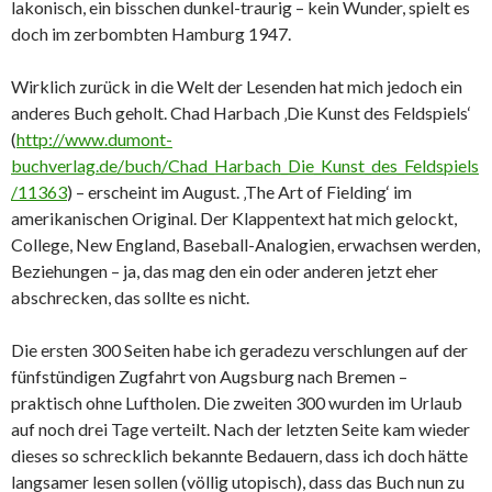
lakonisch, ein bisschen dunkel-traurig – kein Wunder, spielt es
doch im zerbombten Hamburg 1947.
Wirklich zurück in die Welt der Lesenden hat mich jedoch ein
anderes Buch geholt. Chad Harbach ‚Die Kunst des Feldspiels‘
(
http://www.dumont-
buchverlag.de/buch/Chad_Harbach_Die_Kunst_des_Feldspiels
/11363
) – erscheint im August. ‚The Art of Fielding‘ im
amerikanischen Original. Der Klappentext hat mich gelockt,
College, New England, Baseball-Analogien, erwachsen werden,
Beziehungen – ja, das mag den ein oder anderen jetzt eher
abschrecken, das sollte es nicht.
Die ersten 300 Seiten habe ich geradezu verschlungen auf der
fünfstündigen Zugfahrt von Augsburg nach Bremen –
praktisch ohne Luftholen. Die zweiten 300 wurden im Urlaub
auf noch drei Tage verteilt. Nach der letzten Seite kam wieder
dieses so schrecklich bekannte Bedauern, dass ich doch hätte
langsamer lesen sollen (völlig utopisch), dass das Buch nun zu