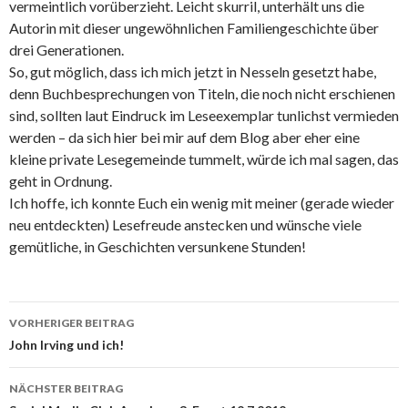
vermeintlich vorüberzieht. Leicht skurril, unterhält uns die
Autorin mit dieser ungewöhnlichen Familiengeschichte über
drei Generationen.
So, gut möglich, dass ich mich jetzt in Nesseln gesetzt habe,
denn Buchbesprechungen von Titeln, die noch nicht erschienen
sind, sollten laut Eindruck im Leseexemplar tunlichst vermieden
werden – da sich hier bei mir auf dem Blog aber eher eine
kleine private Lesegemeinde tummelt, würde ich mal sagen, das
geht in Ordnung.
Ich hoffe, ich konnte Euch ein wenig mit meiner (gerade wieder
neu entdeckten) Lesefreude anstecken und wünsche viele
gemütliche, in Geschichten versunkene Stunden!
VORHERIGER BEITRAG
Beitrags-
John Irving und ich!
Navigation
NÄCHSTER BEITRAG