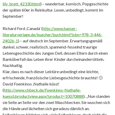
lily_brett_42330.html
) – wunderbar, komisch, Popgeschichte
der späten 60er in Reinkultur. Lesen, unbedingt, kommt im
September!
Richard Ford ‚Canada‘ (
http://www.hanser-
literaturverlage.de/buecher/buch.html?isbn=978-3-446-
24026-1
) – auf deutsch im September. Erwartungsgemäß
dunkel, schwer, realistisch, spannend-fesselnd traurige
Lebensgeschichte des Jungen Dell, dessen Eltern durch einen
Banküberfall das Leben ihrer Kinder durcheinanderrütteln.
Nachhaltig.
Klar, dass es nach dieser Lektüre unbedingt eine leichte,
erfrischende, französische Liebesgeschichte brauchte! 🙂
David Foenkinos ‚Nathalie küsst‘
(
http://www.chbeck.de/Foenkinos-Nathalie-
kuesst/productview.aspx?product=10070888
). „Nun standen
sie Seite an Seite vor den zwei Waschbecken. Sie wuschen sich
die Hände und lächelten sich geradezu dämlich an.
Seifenblasen bildeten sich, viele Seifenblasen, doch nicht die