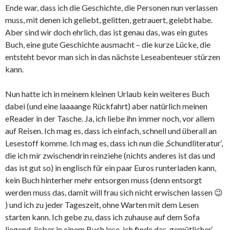
Ende war, dass ich die Geschichte, die Personen nun verlassen
muss, mit denen ich geliebt, gelitten, getrauert, gelebt habe.
Aber sind wir doch ehrlich, das ist genau das, was ein gutes
Buch, eine gute Geschichte ausmacht – die kurze Lücke, die
entsteht bevor man sich in das nächste Leseabenteuer stürzen
kann.
Nun hatte ich in meinem kleinen Urlaub kein weiteres Buch
dabei (und eine laaaange Rückfahrt) aber natürlich meinen
eReader in der Tasche. Ja, ich liebe ihn immer noch, vor allem
auf Reisen. Ich mag es, dass ich einfach, schnell und überall an
Lesestoff komme. Ich mag es, dass ich nun die ‚Schundliteratur‘,
die ich mir zwischendrin reinziehe (nichts anderes ist das und
das ist gut so) in englisch für ein paar Euros runterladen kann,
kein Buch hinterher mehr entsorgen muss (denn entsorgt
werden muss das, damit will frau sich nicht erwischen lassen 😉
) und ich zu jeder Tageszeit, ohne Warten mit dem Lesen
starten kann. Ich gebe zu, dass ich zuhause auf dem Sofa
liegend, lieber in einem Buch lese, ich finde das ‚gemütlicher‘,