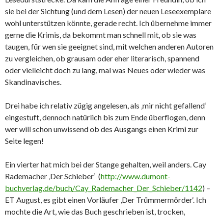
sie bei der Sichtung (und dem Lesen) der neuen Leseexemplare
wohl unterstützen könnte, gerade recht. Ich übernehme immer
gerne die Krimis, da bekommt man schnell mit, ob sie was
taugen, für wen sie geeignet sind, mit welchen anderen Autoren
zu vergleichen, ob grausam oder eher literarisch, spannend
oder vielleicht doch zu lang, mal was Neues oder wieder was
Skandinavisches.
Drei habe ich relativ zügig angelesen, als ‚mir nicht gefallend‘
eingestuft, dennoch natürlich bis zum Ende überflogen, denn
wer will schon unwissend ob des Ausgangs einen Krimi zur
Seite legen!
Ein vierter hat mich bei der Stange gehalten, weil anders. Cay
Rademacher ‚Der Schieber‘ (
http://www.dumont-
buchverlag.de/buch/Cay_Rademacher_Der_Schieber/1142
) –
ET August, es gibt einen Vorläufer ‚Der Trümmermörder‘. Ich
mochte die Art, wie das Buch geschrieben ist, trocken,