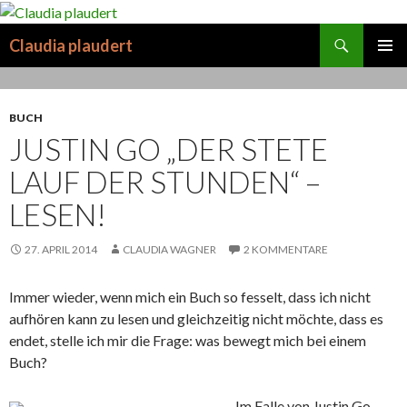
Suchen
Claudia plaudert
SPRINGE
PRIMÄR
ZUM
MENÜ
INHALT
BUCH
JUSTIN GO „DER STETE
LAUF DER STUNDEN“ –
LESEN!
27. APRIL 2014
CLAUDIA WAGNER
2 KOMMENTARE
Immer wieder, wenn mich ein Buch so fesselt, dass ich nicht
aufhören kann zu lesen und gleichzeitig nicht möchte, dass es
endet, stelle ich mir die Frage: was bewegt mich bei einem
Buch?
Im Falle von Justin Go