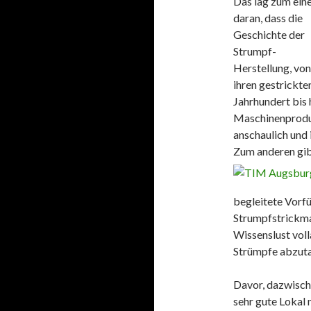
Das lag zum ein
daran, dass die
Geschichte der
Strumpf-
Herstellung, von
ihren gestrickte
Jahrhundert bis 
Maschinenprodu
anschaulich und i
Zum anderen gibt
begleitete Vorf
Strumpfstrickma
Wissenslust volla
Strümpfe abzuta
Davor, dazwisch
sehr gute Lokal 