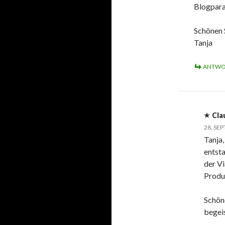
Blogparad
Schönen 
Tanja
ANTWO
Cla
28. SE
Tanja,
entsta
der Vi
Produ
Schöne
begeis