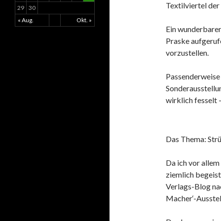
Textilviertel de
29
30
« Aug.
Okt. »
Ein wunderbarer
Praske aufgeruf
vorzustellen.
Passenderweise f
Sonderausstellun
wirklich fesselt
Das Thema: Str
Da ich vor alle
ziemlich begeist
Verlags-Blog na
Macher‘-Ausstel