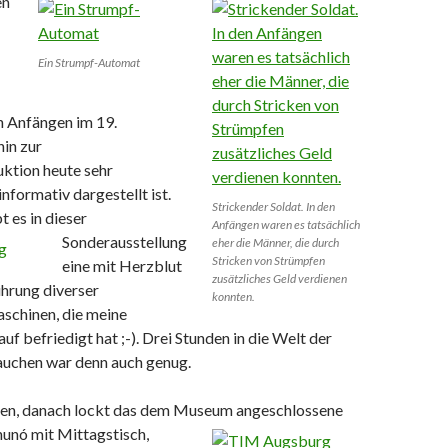
en
Ein Strumpf-Automat
n Anfängen im 19.
hin zur
ktion heute sehr
nformativ dargestellt ist.
Strickender Soldat. In den
 es in dieser
Anfängen waren es tatsächlich
Sonderausstellung
eher die Männer, die durch
Stricken von Strümpfen
eine mit Herzblut
zusätzliches Geld verdienen
ührung diverser
konnten.
schinen, die meine
uf befriedigt hat ;-). Drei Stunden in die Welt der
uchen war denn auch genug.
en, danach lockt das dem Museum angeschlossene
nunó mit Mittagstisch,