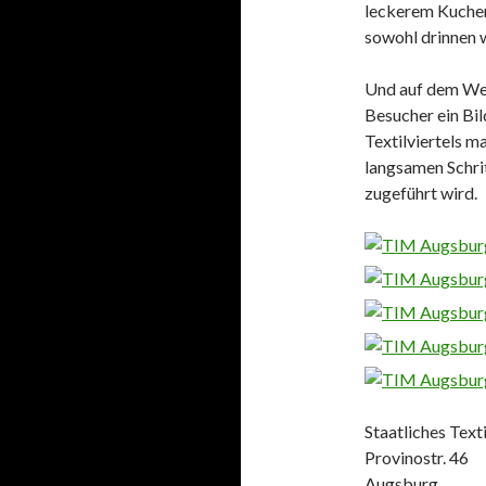
leckerem Kuchen
sowohl drinnen w
Und auf dem Weg
Besucher ein Bi
Textilviertels m
langsamen Schri
zugeführt wird.
Staatliches Tex
Provinostr. 46
Augsburg