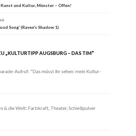
Kunst und Kultur, Münster – Offen!
on
AG
ood Song‘ (Raven’s Shadow 1)
ZU „KULTURTIPP AUGSBURG – DAS TIM“
arade-Aufruf: "Das müsst ihr sehen: mein Kultur-
n & die Welt: Farbkraft, Theater, Schießpulver