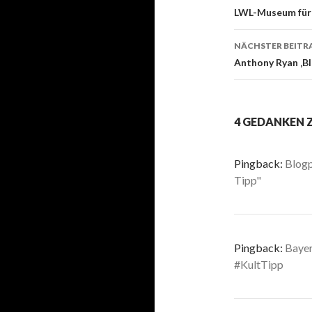
Beitrags-
LWL-Museum für 
Navigati
NÄCHSTER BEITR
Anthony Ryan ‚Bl
4 GEDANKEN 
Pingback:
Blogp
Tipp"
Pingback:
Bayer
#KultTipp