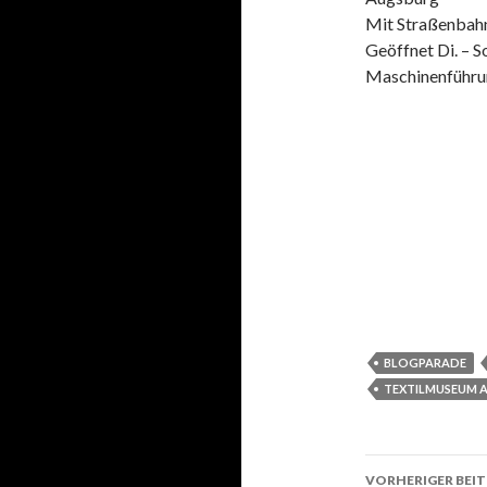
Mit Straßenbahnl
Geöffnet Di. – S
Maschinenführun
BLOGPARADE
TEXTILMUSEUM 
VORHERIGER BEI