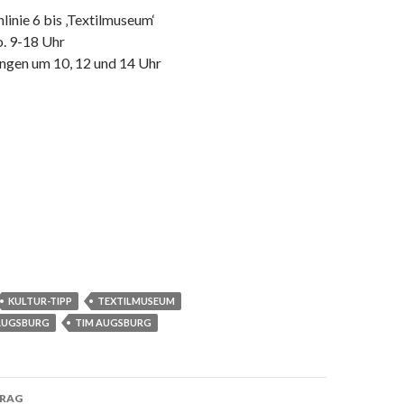
inie 6 bis ‚Textilmuseum‘
o. 9-18 Uhr
gen um 10, 12 und 14 Uhr
KULTUR-TIPP
TEXTILMUSEUM
AUGSBURG
TIM AUGSBURG
TRAG