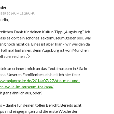
aske
MBER 2014 UM 13:28 UHR
udia,
rzlichen Dank für deinen Kultur-Tipp „Augsburg“. Ich
dass es dort ein schönes Textilmuseum geben soll, war
ang noch nicht da. Eines ist aber klar – wir werden da
n Fall mal hinfahren, denn Augsburg ist von München
ll zu erreichen 🙂
tektur erinnert mich an das Textilmuseum in Stia in
na. Unseren Familienbesuch hielt ich hier fest:
ww.tanjapraske.de/2014/07/27/stia-mini-und-
ion-wolle-im-museum-toskana/
h ganz ähnlich aus, oder?
– danke für deinen tollen Bericht. Bereits acht
ps sind eingegangen und die erste Woche der