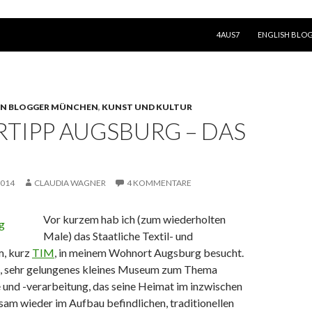
SPRINGE ZUM INHALT
4AUS7
ENGLISH BLO
ON BLOGGER MÜNCHEN
,
KUNST UND KULTUR
TIPP AUGSBURG – DAS
2014
CLAUDIA WAGNER
4 KOMMENTARE
Vor kurzem hab ich (zum wiederholten
Male) das Staatliche Textil- und
m, kurz
TIM
, in meinem Wohnort Augsburg besucht.
nde, sehr gelungenes kleines Museum zum Thema
 und -verarbeitung, das seine Heimat im inzwischen
sam wieder im Aufbau befindlichen, traditionellen