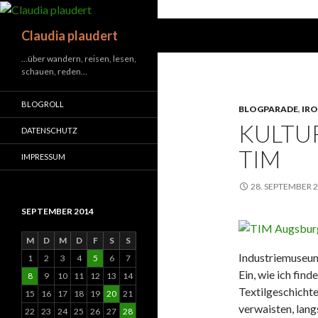
Suchen
Claudia plaudert
…über wandern, reisen, lesen,
schauen, reden…
BLOGROLL
BLOGPARADE
,
IR
KULTUR
DATENSCHUTZ
TIM
IMPRESSUM
28. SEPTEMBER 
SEPTEMBER 2014
M
D
M
D
F
S
S
Industriemuseu
1
2
3
4
5
6
7
Ein, wie ich fi
8
9
10
11
12
13
14
Textilgeschichte
15
16
17
18
19
20
21
verwaisten, lang
22
23
24
25
26
27
28