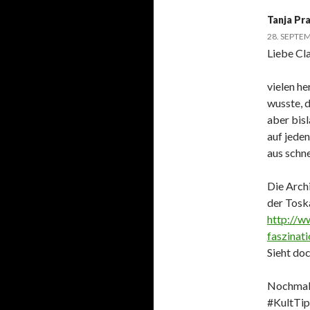
Tanja Pr
28. SEPTE
Liebe Cla
vielen he
wusste, 
aber bisl
auf jede
aus schne
Die Archi
der Toska
http://w
faszinat
Sieht doc
Nochmals 
#KultTip