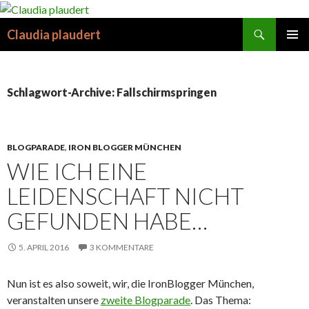
Suchen
Claudia plaudert
SPRINGE
PRIMÄR
ZUM
MENÜ
INHALT
Schlagwort-Archive: Fallschirmspringen
BLOGPARADE
,
IRON BLOGGER MÜNCHEN
WIE ICH EINE
LEIDENSCHAFT NICHT
GEFUNDEN HABE…
5. APRIL 2016
3 KOMMENTARE
Nun ist es also soweit, wir, die IronBlogger München,
veranstalten unsere
zweite Blogparade
. Das Thema: