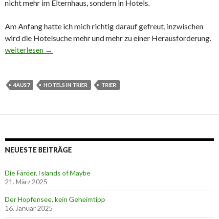
nicht mehr im Elternhaus, sondern in Hotels.
Am Anfang hatte ich mich richtig darauf gefreut, inzwischen
wird die Hotelsuche mehr und mehr zu einer Herausforderung.
Trier, einfach so – 4aus7, die sechzehnte
weiterlesen
→
4AUS7
HOTELS IN TRIER
TRIER
NEUESTE BEITRÄGE
Die Färöer, Islands of Maybe
21. März 2025
Der Hopfensee, kein Geheimtipp
16. Januar 2025