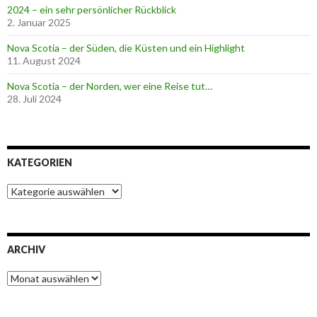
2024 – ein sehr persönlicher Rückblick
2. Januar 2025
Nova Scotia – der Süden, die Küsten und ein Highlight
11. August 2024
Nova Scotia – der Norden, wer eine Reise tut…
28. Juli 2024
KATEGORIEN
K
a
t
e
g
ARCHIV
o
r
A
i
r
e
c
n
h