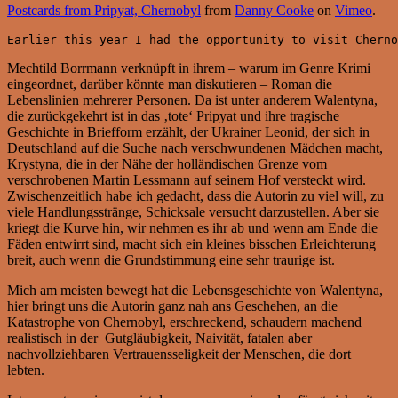
Postcards from Pripyat, Chernobyl
from
Danny Cooke
on
Vimeo
.
Earlier this year I had the opportunity to visit Chern
Mechtild Borrmann verknüpft in ihrem – warum im Genre Krimi
eingeordnet, darüber könnte man diskutieren – Roman die
Lebenslinien mehrerer Personen. Da ist unter anderem Walentyna,
die zurückgekehrt ist in das ‚tote‘ Pripyat und ihre tragische
Geschichte in Briefform erzählt, der Ukrainer Leonid, der sich in
Deutschland auf die Suche nach verschwundenen Mädchen macht,
Krystyna, die in der Nähe der holländischen Grenze vom
verschrobenen Martin Lessmann auf seinem Hof versteckt wird.
Zwischenzeitlich habe ich gedacht, dass die Autorin zu viel will, zu
viele Handlungsstränge, Schicksale versucht darzustellen. Aber sie
kriegt die Kurve hin, wir nehmen es ihr ab und wenn am Ende die
Fäden entwirrt sind, macht sich ein kleines bisschen Erleichterung
breit, auch wenn die Grundstimmung eine sehr traurige ist.
Mich am meisten bewegt hat die Lebensgeschichte von Walentyna,
hier bringt uns die Autorin ganz nah ans Geschehen, an die
Katastrophe von Chernobyl, erschreckend, schaudern machend
realistisch in der Gutgläubigkeit, Naivität, fatalen aber
nachvollziehbaren Vertrauensseligkeit der Menschen, die dort
lebten.