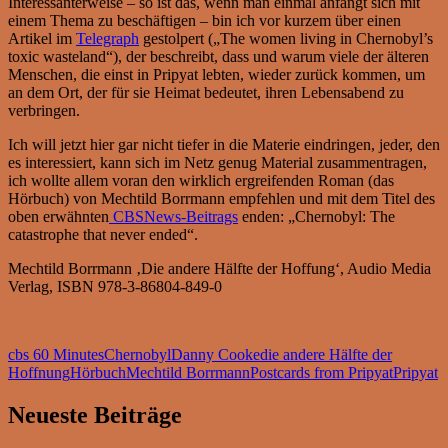
Interessanterweise – so ist das, wenn man einmal anfängt sich mit
einem Thema zu beschäftigen – bin ich vor kurzem über einen
Artikel im
Telegraph
gestolpert („The women living in Chernobyl’s
toxic wasteland“), der beschreibt, dass und warum viele der älteren
Menschen, die einst in Pripyat lebten, wieder zurück kommen, um
an dem Ort, der für sie Heimat bedeutet, ihren Lebensabend zu
verbringen.
Ich will jetzt hier gar nicht tiefer in die Materie eindringen, jeder, den
es interessiert, kann sich im Netz genug Material zusammentragen,
ich wollte allem voran den wirklich ergreifenden Roman (das
Hörbuch) von Mechtild Borrmann empfehlen und mit dem Titel des
oben erwähnten
CBSNews-Beitrags
enden: „Chernobyl: The
catastrophe that never ended“.
Mechtild Borrmann ‚Die andere Hälfte der Hoffung‘, Audio Media
Verlag, ISBN 978-3-86804-849-0
cbs 60 Minutes
Chernobyl
Danny Cooke
die andere Hälfte der
Hoffnung
Hörbuch
Mechtild Borrmann
Postcards from Pripyat
Pripyat
Neueste Beiträge