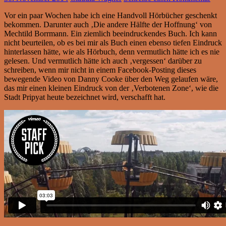
Vor ein paar Wochen habe ich eine Handvoll Hörbücher geschenkt
bekommen. Darunter auch ‚Die andere Hälfte der Hoffnung‘ von
Mechtild Borrmann. Ein ziemlich beeindruckendes Buch. Ich kann
nicht beurteilen, ob es bei mir als Buch einen ebenso tiefen Eindruck
hinterlassen hätte, wie als Hörbuch, denn vermutlich hätte ich es nie
gelesen. Und vermutlich hätte ich auch ‚vergessen‘ darüber zu
schreiben, wenn mir nicht in einem Facebook-Posting dieses
bewegende Video von Danny Cooke über den Weg gelaufen wäre,
das mir einen kleinen Eindruck von der ‚Verbotenen Zone‘, wie die
Stadt Pripyat heute bezeichnet wird, verschafft hat.