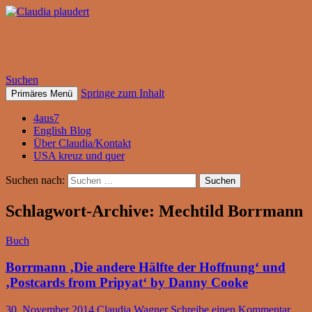
Claudia plaudert
Suchen
Springe zum Inhalt
Primäres Menü
4aus7
English Blog
Über Claudia/Kontakt
USA kreuz und quer
Suchen nach:
Schlagwort-Archive: Mechtild Borrmann
Buch
Borrmann ‚Die andere Hälfte der Hoffnung‘ und
‚Postcards from Pripyat‘ by Danny Cooke
30. November 2014
Claudia Wagner
Schreibe einen Kommentar