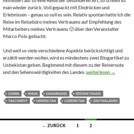
hinfiebert auf so eine Reise der besonderen Art, so schnell ist
man wieder zurück. Voll gepackt mit Eindrücken und
Erlebnissen – genau so soll es sein. Relativ spontan hatte ich die
Reise im Reisebüro meines Vertrauens auf Empfehlung des
Mitarbeiters meines Vertrauens 🙂 über den Veranstalter
Marco Polo gebucht.
Und weil so viele verschiedene Aspekte berücksichtigt und
erzählt werden wollen, wird es mindestens zwei Blogartikel zu
Usbekistan geben. Beginnend mit diesem zu der Reiseroute
und den Sehenswürdigkeiten des Landes.
Usbekistan – Die Reise
weiterlesen
→
CHIWA
KHIVA
SAMARKAND
SEIDENSTRASSE
TASCHKENT
USBEKISTAN
UZBEKISTAN
ZENTRALASIEN
← ZURÜCK
1
2