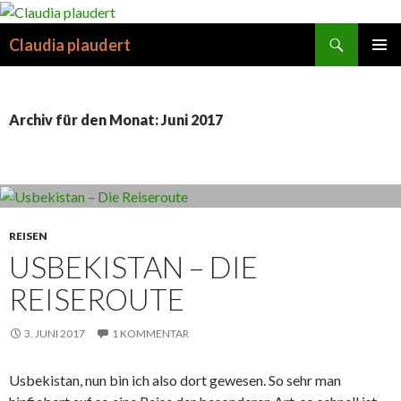
Suchen
Claudia plaudert
SPRINGE
PRIMÄR
ZUM
MENÜ
INHALT
Archiv für den Monat: Juni 2017
REISEN
USBEKISTAN – DIE
REISEROUTE
3. JUNI 2017
1 KOMMENTAR
Usbekistan, nun bin ich also dort gewesen. So sehr man