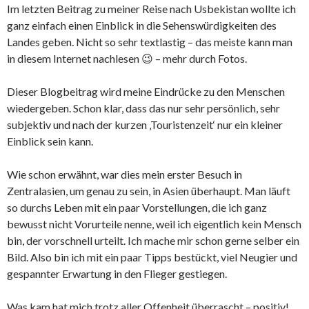
Im letzten Beitrag zu meiner Reise nach Usbekistan wollte ich
ganz einfach einen Einblick in die Sehenswürdigkeiten des
Landes geben. Nicht so sehr textlastig – das meiste kann man
in diesem Internet nachlesen 😉 – mehr durch Fotos.
Dieser Blogbeitrag wird meine Eindrücke zu den Menschen
wiedergeben. Schon klar, dass das nur sehr persönlich, sehr
subjektiv und nach der kurzen ‚Touristenzeit‘ nur ein kleiner
Einblick sein kann.
Wie schon erwähnt, war dies mein erster Besuch in
Zentralasien, um genau zu sein, in Asien überhaupt. Man läuft
so durchs Leben mit ein paar Vorstellungen, die ich ganz
bewusst nicht Vorurteile nenne, weil ich eigentlich kein Mensch
bin, der vorschnell urteilt. Ich mache mir schon gerne selber ein
Bild. Also bin ich mit ein paar Tipps bestückt, viel Neugier und
gespannter Erwartung in den Flieger gestiegen.
Was kam hat mich trotz aller Offenheit überrascht – positiv!