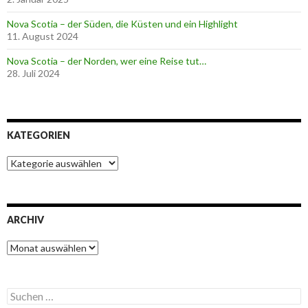
Nova Scotia – der Süden, die Küsten und ein Highlight
11. August 2024
Nova Scotia – der Norden, wer eine Reise tut…
28. Juli 2024
KATEGORIEN
K
a
t
e
g
ARCHIV
o
r
A
i
r
e
c
n
h
S
i
u