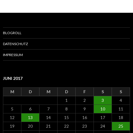
v
c
h
e
n
n
a
BLOGROLL
c
h
DATENSCHUTZ
:
IMPRESSUM
JUNI 2017
M
D
M
D
F
S
S
1
2
3
4
5
6
7
8
9
10
11
12
13
14
15
16
17
18
19
20
21
22
23
24
25