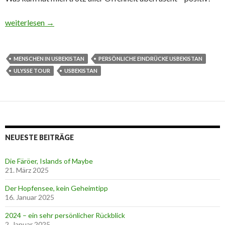
Usbekistan – menschliche Begegnungen
weiterlesen
→
MENSCHEN IN USBEKISTAN
PERSÖNLICHE EINDRÜCKE USBEKISTAN
ULYSSE TOUR
USBEKISTAN
NEUESTE BEITRÄGE
Die Färöer, Islands of Maybe
21. März 2025
Der Hopfensee, kein Geheimtipp
16. Januar 2025
2024 – ein sehr persönlicher Rückblick
2. Januar 2025