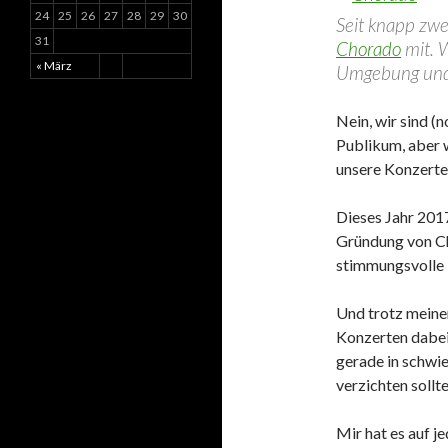
24
25
26
27
28
29
30
Seit knapp zwe
31
Chorado
mit. 
« März
Umgebung und s
Nein, wir sind (
Publikum, aber w
unsere Konzerte
Dieses Jahr 2017
Gründung von Cho
stimmungsvolle 
Und trotz meine
Konzerten dabei 
gerade in schwie
verzichten sollte
Mir hat es auf j