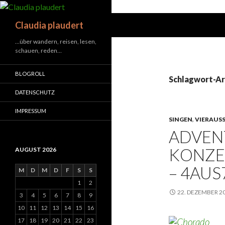
Suchen
Claudia plaudert
…über wandern, reisen, lesen,
schauen, reden…
BLOGROLL
Schlagwort-Ar
DATENSCHUTZ
IMPRESSUM
SINGEN
,
VIERAUSS
ADVENT
KONZE
AUGUST 2026
– 4AUS
M
D
M
D
F
S
S
1
2
22. DEZEMBER 2
3
4
5
6
7
8
9
10
11
12
13
14
15
16
17
18
19
20
21
22
23