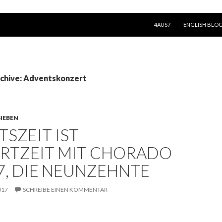
SPRINGE ZUM INHALT
4AUS7
ENGLISH BLO
chive: Adventskonzert
IEBEN
SZEIT IST
RTZEIT MIT CHORADO
7, DIE NEUNZEHNTE
017
SCHREIBE EINEN KOMMENTAR