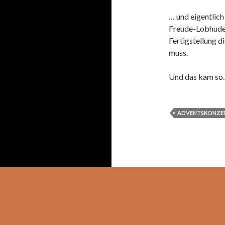
… und eigentlich
Freude-Lobhudele
Fertigstellung 
muss.
Und das kam so…
ADVENTSKONZE
Stolz präsentiert von WordPress