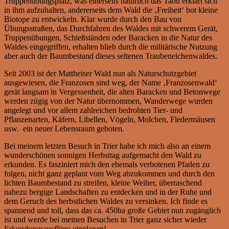
Truppenübungsplatz, was einerseits natürlich das Tabu erklärt sich
in ihm aufzuhalten, andererseits dem Wald die ‚Freiheit‘ bot kleine
Biotope zu entwickeln. Klar wurde durch den Bau von
Übungsstraßen, das Durchfahren des Waldes mit schwerem Gerät,
Truppenübungen, Schießständen oder Baracken in die Natur des
Waldes eingegriffen, erhalten blieb durch die militärische Nutzung
aber auch der Baumbestand dieses seltenen Traubeneichenwaldes.
Seit 2003 ist der Mattheiser Wald nun als Naturschutzgebiet
ausgewiesen, die Franzosen sind weg, der Name ‚Franzosenwald‘
gerät langsam in Vergessenheit, die alten Baracken und Betonwege
werden zügig von der Natur übernommen, Wanderwege wurden
angelegt und vor allem zahlreichen bedrohten Tier- und
Pflanzenarten, Käfern, Libellen, Vögeln, Molchen, Fledermäusen
usw. ein neuer Lebensraum geboten.
Bei meinem letzten Besuch in Trier habe ich mich also an einem
wunderschönen sonnigen Herbsttag aufgemacht den Wald zu
erkunden. Es fasziniert mich den ehemals verbotenen Pfaden zu
folgen, nicht ganz geplant vom Weg abzukommen und durch den
lichten Baumbestand zu streifen, kleine Weiher, überraschend
nahezu bergige Landschaften zu entdecken und in der Ruhe und
dem Geruch des herbstlichen Waldes zu versinken. Ich finde es
spannend und toll, dass das ca. 450ha große Gebiet nun zugänglich
ist und werde bei meinen Besuchen in Trier ganz sicher wieder
Erkundungsausflüge einplanen!