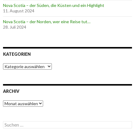
Nova Scotia – der Süden, die Küsten und ein Highlight
11. August 2024
Nova Scotia – der Norden, wer eine Reise tut…
28. Juli 2024
KATEGORIEN
K
a
t
e
g
ARCHIV
o
r
A
i
r
e
c
n
h
S
i
u
v
c