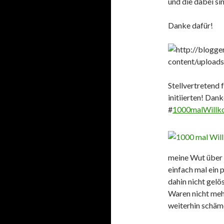
und die dabei s
Danke dafür!
Stellvertretend f
initiierten! Dank
#
1000malWillk
meine Wut über 
einfach mal ein
dahin nicht gelö
Waren nicht meh
weiterhin schäme