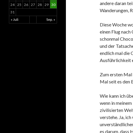
andere daran tei
24
25
26
27
28
29
30
Wanderungen, Re
31
« Juli
Sep. »
Diese Woche woll
einen Flug nach
schonmal Chocol
und der Tatsache
endlich mal die 
Ausführlichkeit 
Zum ersten Mal h
Mal seit es den B
Wie kann ich übe
wenn in meinem 
zivilisierten We
verstehe. Ja, ic
unverständlichen
es darum, dass H