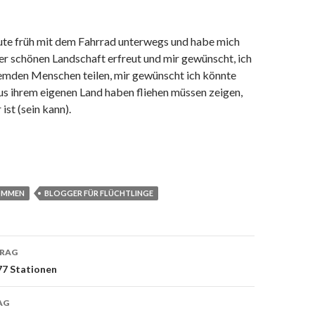
eute früh mit dem Fahrrad unterwegs und habe mich
er schönen Landschaft erfreut und mir gewünscht, ich
remden Menschen teilen, mir gewünscht ich könnte
us ihrem eigenen Land haben fliehen müssen zeigen,
 ist (sein kann).
KOMMEN
BLOGGER FÜR FLÜCHTLINGE
TRAG
77 Stationen
on
AG