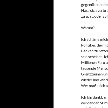
gegenüber andere
Hass sich verbrei
zu spät, oder zu
Warum?
Ich schäme mich 
Politiker, die m
Banken zu rette
sein scheinen. I
Millionen Euro 
tausende Mensch
Grenzzäunen uns
wieder und wied
Wer maßt sich an
Ich bin dankbar 
werdenden Stimm