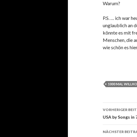
Warum?
P.S. … ich war h
unglaublich an d
könnte es mit f
Menschen, die a
wie schön es hier
1000 MAL WILL
VORHERIGER BEI
Beitrags-
USA by Songs in 
Navigati
NÄCHSTER BEITR