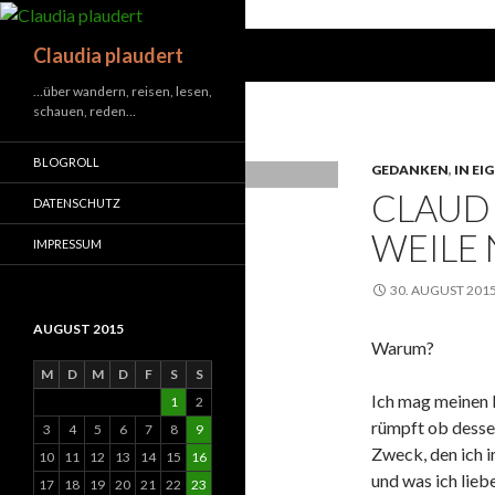
Suchen
Claudia plaudert
…über wandern, reisen, lesen,
schauen, reden…
BLOGROLL
GEDANKEN
,
IN EI
CLAUDI
DATENSCHUTZ
WEILE 
IMPRESSUM
30. AUGUST 201
AUGUST 2015
Warum?
M
D
M
D
F
S
S
Ich mag meinen 
1
2
rümpft ob dessen
3
4
5
6
7
8
9
Zweck, den ich i
10
11
12
13
14
15
16
und was ich lie
17
18
19
20
21
22
23