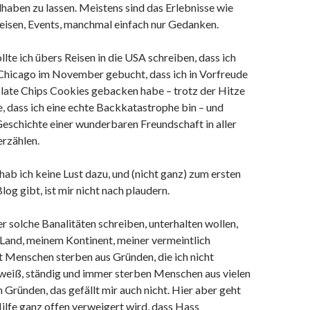
lhaben zu lassen. Meistens sind das Erlebnisse wie
isen, Events, manchmal einfach nur Gedanken.
te ich übers Reisen in die USA schreiben, dass ich
 Chicago im November gebucht, dass ich in Vorfreude
ate Chips Cookies gebacken habe – trotz der Hitze
, dass ich eine echte Backkatastrophe bin – und
Geschichte einer wunderbaren Freundschaft in aller
erzählen.
ab ich keine Lust dazu, und (nicht ganz) zum ersten
log gibt, ist mir nicht nach plaudern.
r solche Banalitäten schreiben, unterhalten wollen,
Land, meinem Kontinent, meiner vermeintlich
lt Menschen sterben aus Gründen, die ich nicht
h weiß, ständig und immer sterben Menschen aus vielen
 Gründen, das gefällt mir auch nicht. Hier aber geht
ilfe ganz offen verweigert wird, dass Hass