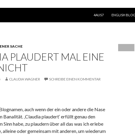
SPRINGE ZUM INHALT
4AUS7
ENGLISH BLO
GENER SACHE
A PLAUDERT MAL EINE
NICHT
5
CLAUDIA WAGNER
SCHREIBE EINEN KOMMENTAR
Blognamen, auch wenn der ein oder andere die Nase
 Banalität. ‚Claudia plaudert‘ erfüllt genau den
m Sinn habe, zu plaudern über all das was ich erlebe
be, alleine oder gemeinsam mit anderen, um wiederum