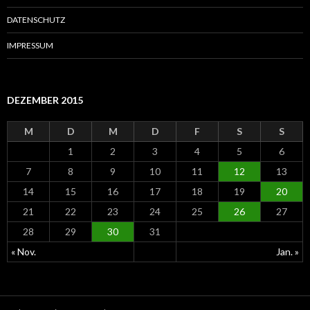
c
h
DATENSCHUTZ
:
IMPRESSUM
DEZEMBER 2015
M
D
M
D
F
S
S
1
2
3
4
5
6
7
8
9
10
11
12
13
14
15
16
17
18
19
20
21
22
23
24
25
26
27
28
29
30
31
« Nov.
Jan. »