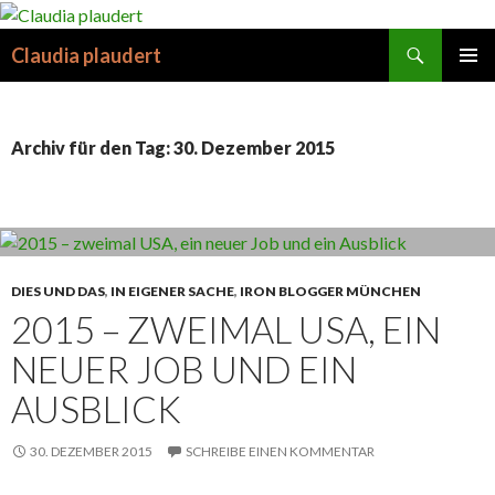
Suchen
Claudia plaudert
SPRINGE
PRIMÄR
ZUM
MENÜ
INHALT
Archiv für den Tag: 30. Dezember 2015
DIES UND DAS
,
IN EIGENER SACHE
,
IRON BLOGGER MÜNCHEN
2015 – ZWEIMAL USA, EIN
NEUER JOB UND EIN
AUSBLICK
30. DEZEMBER 2015
SCHREIBE EINEN KOMMENTAR