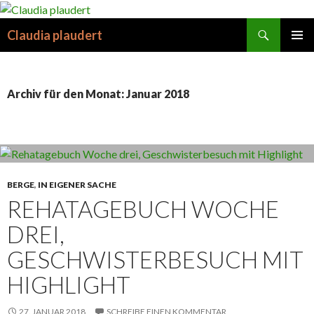
Suchen
Claudia plaudert
SPRINGE
PRIMÄR
ZUM
MENÜ
INHALT
Archiv für den Monat: Januar 2018
BERGE
,
IN EIGENER SACHE
REHATAGEBUCH WOCHE
DREI,
GESCHWISTERBESUCH MIT
HIGHLIGHT
27. JANUAR 2018
SCHREIBE EINEN KOMMENTAR