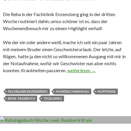
Die Reha in der Fachklinik Enzensberg ging in der dritten
Woche routiniert dahin, umso schöner ist es, dass der
Wochenendbesuch mir zu einem Highlight verhalf.
Wie der ein oder andere weiß, mache ich seit ein paar Jahren
mit meinem Bruder einen Geschwisterurlaub. Der letzte, auf
Rügen, hatte ja den nicht so willkommenen Ausgang mit mir in
der Notaufnahme, wofür wir Geschwister nun aber nichts
konnten. Krankheiten passieren.
Rehatagebuch Woche drei, Gesc
weiterlesen
→
FACHKLINIK ENZENSBERG
HOHENSCHWANGAU
HOPFENSEE
REHA-TAGEBUCH
TEGELBERG