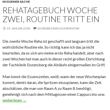
IN EIGENER SACHE
REHATAGEBUCH WOCHE
ZWEI, ROUTINE TRITT EIN
19. JANUAR 2018
SCHREIBE EINEN KOMMENTAR
Die zweite Woche Reha ist geschafft und langsam tritt die
wohl übliche Routine ein. So richtig kann ich das ja nicht
beurteilen, da es sich um meine erste Reha handelt, aber nach
zwei Wochen hat man auch in dieser recht großen Einrichtung
der Fachklinik Enzensberg die Abläufe einigermaßen im Griff.
Man kennt die Essenszeiten, weiß, wann der neue Wochenplan
kommt, denkt daran, die Spritzen einzuplanen, kann die Zeit
abschätzen, die man von Raum A zu Raum B benötigt,
genehmigt sich nach dem Mittagessen einen Cappuccino usw.
Rehatagebuch Woche zwei, Routine tritt ein
weiterlesen
→