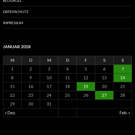
BLOGROLL
c
h
DATENSCHUTZ
:
IMPRESSUM
JANUAR 2018
M
D
M
D
F
S
S
1
2
3
4
5
6
7
8
9
10
11
12
13
14
15
16
17
18
19
20
21
22
23
24
25
26
27
28
29
30
31
« Dez.
Feb. »