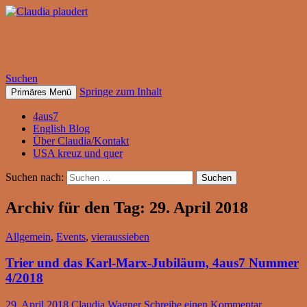
Claudia plaudert
Suchen
Springe zum Inhalt
Primäres Menü
4aus7
English Blog
Über Claudia/Kontakt
USA kreuz und quer
Suchen nach:
Archiv für den Tag: 29. April 2018
Allgemein
,
Events
,
vieraussieben
Trier und das Karl-Marx-Jubiläum, 4aus7 Nummer
4/2018
29. April 2018
Claudia Wagner
Schreibe einen Kommentar