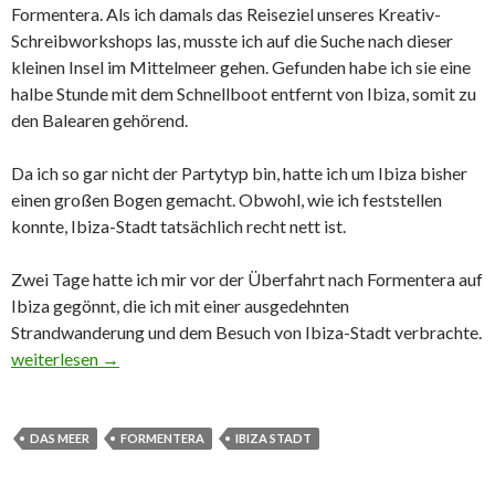
Formentera. Als ich damals das Reiseziel unseres Kreativ-
Schreibworkshops las, musste ich auf die Suche nach dieser
kleinen Insel im Mittelmeer gehen. Gefunden habe ich sie eine
halbe Stunde mit dem Schnellboot entfernt von Ibiza, somit zu
den Balearen gehörend.
Da ich so gar nicht der Partytyp bin, hatte ich um Ibiza bisher
einen großen Bogen gemacht. Obwohl, wie ich feststellen
konnte, Ibiza-Stadt tatsächlich recht nett ist.
Zwei Tage hatte ich mir vor der Überfahrt nach Formentera auf
Ibiza gegönnt, die ich mit einer ausgedehnten
Strandwanderung und dem Besuch von Ibiza-Stadt verbrachte.
Ibiza, Formentera – viel Meer, etwas Stadt, ein wenig Fauna
weiterlesen
→
DAS MEER
FORMENTERA
IBIZA STADT