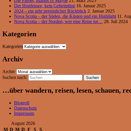
Die Färöer, Islands of Maybe
21. März 2025
Der Hopfensee, kein Geheimtipp
16. Januar 2025
2024 – ein sehr persönlicher Rückblick
2. Januar 2025
Nova Scotia – der Süden, die Küsten und ein Highlight
11. Au
Nova Scotia – der Norden, wer eine Reise tut…
28. Juli 2024
Kategorien
Kategorien
Archiv
Archiv
Suchen nach:
…über wandern, reisen, lesen, schauen, r
Blogroll
Datenschutz
Impressum
August 2026
M
D
M
D
F
S
S