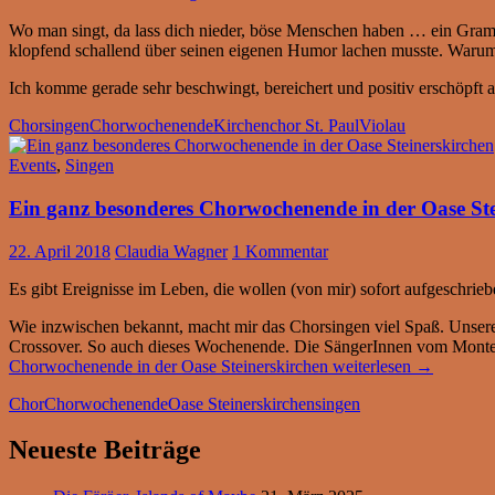
Wo man singt, da lass dich nieder, böse Menschen haben … ein Gramm
klopfend schallend über seinen eigenen Humor lachen musste. Warum 
Ich komme gerade sehr beschwingt, bereichert und positiv erschöpf
Chorsingen
Chorwochenende
Kirchenchor St. Paul
Violau
Events
,
Singen
Ein ganz besonderes Chorwochenende in der Oase Ste
22. April 2018
Claudia Wagner
1 Kommentar
Es gibt Ereignisse im Leben, die wollen (von mir) sofort aufgeschrie
Wie inzwischen bekannt, macht mir das Chorsingen viel Spaß. Unsere C
Crossover. So auch dieses Wochenende. Die SängerInnen vom Monte (
Chorwochenende in der Oase Steinerskirchen
weiterlesen
→
Chor
Chorwochenende
Oase Steinerskirchen
singen
Neueste Beiträge