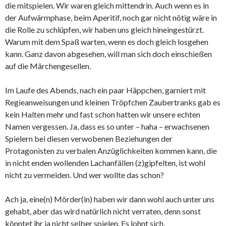
die mitspielen. Wir waren gleich mittendrin. Auch wenn es in
der Aufwärmphase, beim Aperitif, noch gar nicht nötig wäre in
die Rolle zu schlüpfen, wir haben uns gleich hineingestürzt.
Warum mit dem Spaß warten, wenn es doch gleich losgehen
kann. Ganz davon abgesehen, will man sich doch einschießen
auf die Märchengesellen.
Im Laufe des Abends, nach ein paar Häppchen, garniert mit
Regieanweisungen und kleinen Tröpfchen Zaubertranks gab es
kein Halten mehr und fast schon hatten wir unsere echten
Namen vergessen. Ja, dass es so unter – haha – erwachsenen
Spielern bei diesen verwobenen Beziehungen der
Protagonisten zu verbalen Anzüglichkeiten kommen kann, die
in nicht enden wollenden Lachanfällen (z)gipfelten, ist wohl
nicht zu vermeiden. Und wer wollte das schon?
Ach ja, eine(n) Mörder(in) haben wir dann wohl auch unter uns
gehabt, aber das wird natürlich nicht verraten, denn sonst
könntet ihr ja nicht selber spielen. Es lohnt sich.