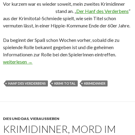
Vor kurzem war es wieder soweit, mein zweites Krimidinner
stand
an. „
Der Hanf des Verderbens
“
aus der Krimitotal-Schmiede spielt, wie sein Titel schon
vermuten lässt, in einer Hippie-Kommune Ende der 60er Jahre.
Da beginnt der Spaß schon Wochen vorher, sobald die zu
spielende Rolle bekannt gegeben ist und die geheimen
Informationen zur Rolle bei den SpielerInnen eintreffen.
Krimidinner – Der Hanf des Verderbens, Spaß pur
weiterlesen
→
HANF DES VERDERBENS
KRIMI TOTAL
KRIMIDINNER
DIES UND DAS
,
VIERAUSSIEBEN
KRIMIDINNER, MORD IM