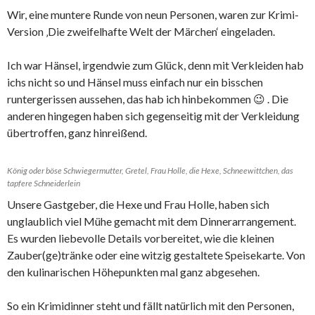
Wir, eine muntere Runde von neun Personen, waren zur Krimi-
Version ‚Die zweifelhafte Welt der Märchen‘ eingeladen.
Ich war Hänsel, irgendwie zum Glück, denn mit Verkleiden hab
ichs nicht so und Hänsel muss einfach nur ein bisschen
runtergerissen aussehen, das hab ich hinbekommen 😉 . Die
anderen hingegen haben sich gegenseitig mit der Verkleidung
übertroffen, ganz hinreißend.
König oder böse Schwiegermutter, Gretel, Frau Holle, die Hexe, Schneewittchen, das
tapfere Schneiderlein
Unsere Gastgeber, die Hexe und Frau Holle, haben sich
unglaublich viel Mühe gemacht mit dem Dinnerarrangement.
Es wurden liebevolle Details vorbereitet, wie die kleinen
Zauber(ge)tränke oder eine witzig gestaltete Speisekarte. Von
den kulinarischen Höhepunkten mal ganz abgesehen.
So ein Krimidinner steht und fällt natürlich mit den Personen,