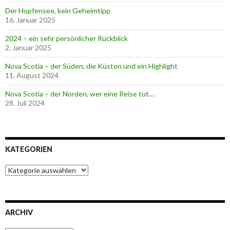
Der Hopfensee, kein Geheimtipp
16. Januar 2025
2024 – ein sehr persönlicher Rückblick
2. Januar 2025
Nova Scotia – der Süden, die Küsten und ein Highlight
11. August 2024
Nova Scotia – der Norden, wer eine Reise tut…
28. Juli 2024
KATEGORIEN
K
a
t
e
g
ARCHIV
o
r