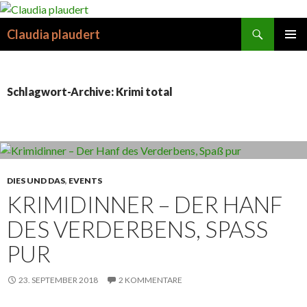
Suchen
Claudia plaudert
SPRINGE
PRIMÄR
ZUM
MENÜ
INHALT
Schlagwort-Archive: Krimi total
DIES UND DAS
,
EVENTS
KRIMIDINNER – DER HANF
DES VERDERBENS, SPASS P
UR
23. SEPTEMBER 2018
2 KOMMENTARE