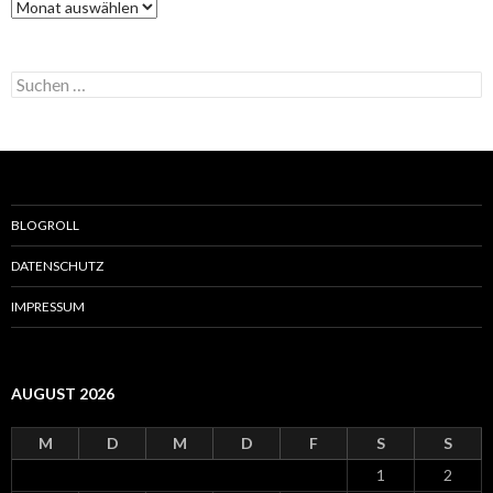
A
i
r
e
c
n
h
S
i
u
v
c
h
e
n
n
a
BLOGROLL
c
h
DATENSCHUTZ
:
IMPRESSUM
AUGUST 2026
M
D
M
D
F
S
S
1
2