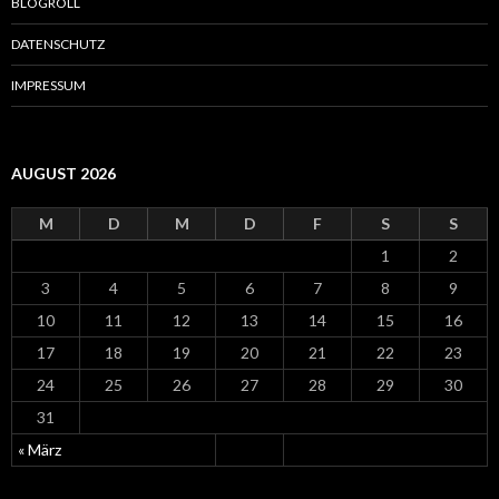
BLOGROLL
c
h
DATENSCHUTZ
:
IMPRESSUM
AUGUST 2026
M
D
M
D
F
S
S
1
2
3
4
5
6
7
8
9
10
11
12
13
14
15
16
17
18
19
20
21
22
23
24
25
26
27
28
29
30
31
« März