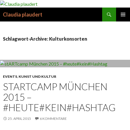
Suchen
Claudia plaudert
SPRINGE
PRIMÄR
ZUM
MENÜ
INHALT
Schlagwort-Archive: Kulturkonsorten
EVENTS
,
KUNST UND KULTUR
STARTCAMP MÜNCHEN
2015 –
#HEUTE#KEIN#HASHTAG
25. APRIL 2015
6 KOMMENTARE