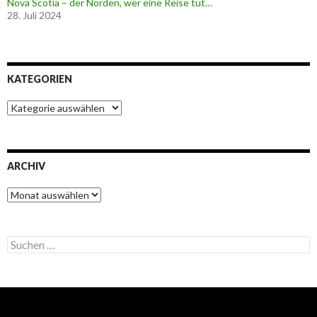
Nova Scotia – der Norden, wer eine Reise tut…
28. Juli 2024
KATEGORIEN
K
a
t
e
g
ARCHIV
o
r
A
i
r
e
c
n
h
S
i
u
v
c
h
e
n