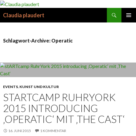
Suchen
Claudia plaudert
SPRINGE
PRIMÄR
ZUM
MENÜ
INHALT
Schlagwort-Archive: Operatic
EVENTS
,
KUNST UND KULTUR
STARTCAMP RUHRYORK
2015 INTRODUCING
‚OPERATIC‘ MIT ‚THE CAST‘
16. JUNI 2015
1 KOMMENTAR