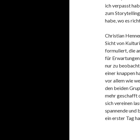
ich verpasst hab
zum Storytelling
habe, wo es ric
Christian Henner
Sicht von Kultur
formuliert, die
für Erwartungen 
nur zu beobacht
einer knappen h
vor allem wie w
den beiden Grupp
mehr geschafft d
sich vereinen la
spannende und be
ein erster Tag ha