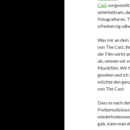
Cast
vorgestellt
unterhaltsam, d
Fotografieren, 
offenherzig nähe
Was mir an dem F
von The Cast, ih
der Film wirkt a
als, nennen wir e
Musikfilm. Wir 
gesehen und ich 
möchte den ganz
von The Cast.
Dass es nach der
Podiumsdiskussi
wiederholenswer
gab, kann man d