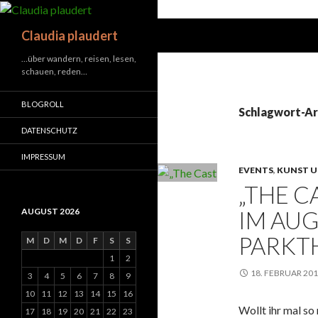
Suchen
Claudia plaudert
…über wandern, reisen, lesen,
schauen, reden…
BLOGROLL
Schlagwort-Ar
DATENSCHUTZ
IMPRESSUM
EVENTS
,
KUNST U
„THE C
IM AU
AUGUST 2026
PARKT
M
D
M
D
F
S
S
1
2
18. FEBRUAR 20
3
4
5
6
7
8
9
10
11
12
13
14
15
16
Wollt ihr mal s
17
18
19
20
21
22
23