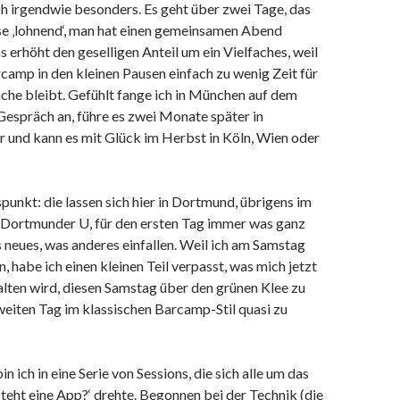
h irgendwie besonders. Es geht über zwei Tage, das
se ‚lohnend‘, man hat einen gemeinsamen Abend
s erhöht den geselligen Anteil um ein Vielfaches, weil
camp in den kleinen Pausen einfach zu wenig Zeit für
che bleibt. Gefühlt fange ich in München auf dem
espräch an, führe es zwei Monate später in
 und kann es mit Glück im Herbst in Köln, Wien oder
spunkt: die lassen sich hier in Dortmund, übrigens im
 Dortmunder U, für den ersten Tag immer was ganz
neues, was anderes einfallen. Weil ich am Samstag
n, habe ich einen kleinen Teil verpasst, was mich jetzt
lten wird, diesen Samstag über den grünen Klee zu
eiten Tag im klassischen Barcamp-Stil quasi zu
n ich in eine Serie von Sessions, die sich alle um das
eht eine App?‘ drehte. Begonnen bei der Technik (die