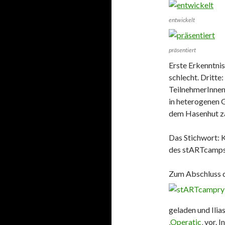
entwickelt
präsentiert
Erste Erkenntnis
schlecht. Dritte
TeilnehmerInnen
in heterogenen 
dem Hasenhut z
Das Stichwort: 
des stARTcamps
Zum Abschluss d
geladen und Ilia
‚
Operatic
‚ vor.