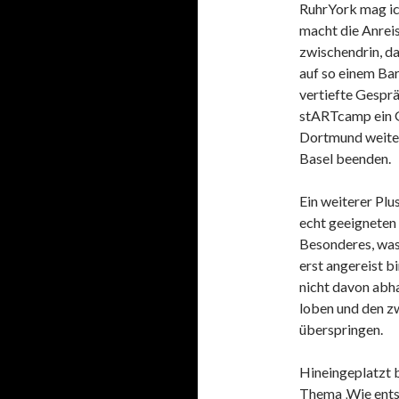
RuhrYork mag ic
macht die Anrei
zwischendrin, da
auf so einem Bar
vertiefte Gesprä
stARTcamp ein G
Dortmund weiter
Basel beenden.
Ein weiterer Plu
echt geeigneten
Besonderes, was 
erst angereist bi
nicht davon abha
loben und den zw
überspringen.
Hineingeplatzt bi
Thema ‚Wie entst