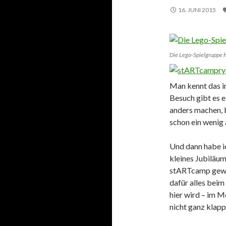
16. JUNI 2015
Die Lego-Spielgruppe
Man kennt das i
Besuch gibt es e
anders machen, 
schon ein wenig 
Und dann habe ic
kleines Jubiläum
stARTcamp gewese
dafür alles beim
hier wird – im M
nicht ganz klap