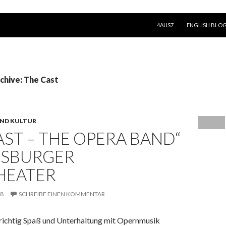
SPRINGE ZUM INHALT
4AUS7
ENGLISH BLO
chive: The Cast
ND KULTUR
AST – THE OPERA BAND“
GSBURGER
HEATER
18
SCHREIBE EINEN KOMMENTAR
o richtig Spaß und Unterhaltung mit Opernmusik