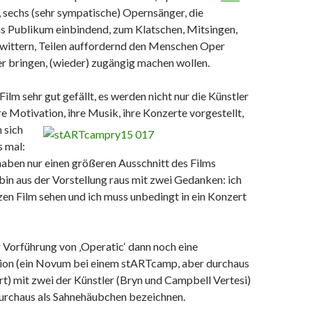
, sechs (sehr sympatische) Opernsänger, die
as Publikum einbindend, zum Klatschen, Mitsingen,
Twittern, Teilen auffordernd den Menschen Oper
r bringen, (wieder) zugängig machen wollen.
ilm sehr gut gefällt, es werden nicht nur die Künstler
re Motivation, ihre Musik, ihre Konzerte
vorgestellt,
n sich
s mal:
haben nur einen größeren Ausschnitt des Films
bin aus der Vorstellung raus mit zwei Gedanken: ich
en Film sehen und ich muss unbedingt in ein Konzert
 Vorführung von ‚Operatic‘ dann noch eine
on (ein Novum bei einem stARTcamp, aber durchaus
t) mit zwei der Künstler (Bryn und Campbell Vertesi)
urchaus als Sahnehäubchen bezeichnen.