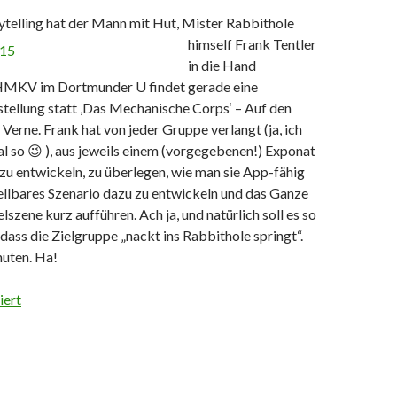
telling hat der Mann mit Hut, Mister Rabbithole
himself Frank Tentler
in die Hand
MKV im Dortmunder U findet gerade eine
ellung statt ‚Das Mechanische Corps‘ – Auf den
 Verne. Frank hat von jeder Gruppe verlangt (ja, ich
al so 😉 ), aus jeweils einem (vorgegebenen!) Exponat
zu entwickeln, zu überlegen, wie man sie App-fähig
ellbares Szenario dazu zu entwickeln und das Ganze
elszene kurz aufführen. Ach ja, und natürlich soll es so
 dass die Zielgruppe „nackt ins Rabbithole springt“.
nuten. Ha!