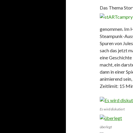
Das Thema Story
genommen. Im H
Steampunk-Ausst
Spuren von Jules
sach das jetzt m
eine Geschichte 
macht, ein darst
dann in einer Spi
animierend sein,
Zeitlimit: 15 Mi
Es wird diskutiert
überlegt