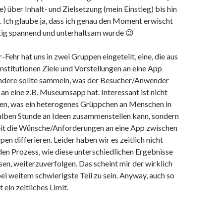
e) über Inhalt- und Zielsetzung (mein Einstieg) bis hin
. Ich glaube ja, dass ich genau den Moment erwischt
htig spannend und unterhaltsam wurde 😉
-Fehr hat uns in zwei Gruppen eingeteilt, eine, die aus
institutionen Ziele und Vorstellungen an eine App
 andere sollte sammeln, was der Besucher/Anwender
an eine z.B. Museumsapp hat. Interessant ist nicht
en, was ein heterogenes Grüppchen an Menschen in
alben Stunde an Ideen zusammenstellen kann, sondern
eit die Wünsche/Anforderungen an eine App zwischen
en differieren. Leider haben wir es zeitlich nicht
en Prozess, wie diese unterschiedlichen Ergebnisse
ssen, weiterzuverfolgen. Das scheint mir der wirklich
i weitem schwierigste Teil zu sein. Anyway, auch so
t ein zeitliches Limit.