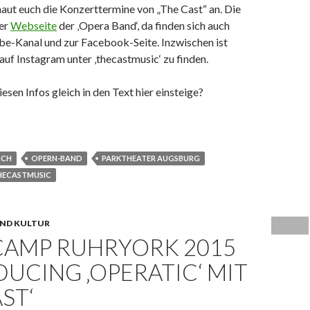
aut euch die Konzerttermine von „The Cast“ an. Die
der
Webseite
der ‚Opera Band‘, da finden sich auch
be-Kanal und zur Facebook-Seite. Inzwischen ist
auf Instagram unter ‚thecastmusic‘ zu finden.
esen Infos gleich in den Text hier einsteige?
 Opera Band“ im Augsburger Parktheater
ICH
OPERN-BAND
PARKTHEATER AUGSBURG
HECASTMUSIC
ND KULTUR
CAMP RUHRYORK 2015
UCING ‚OPERATIC‘ MIT
AST‘