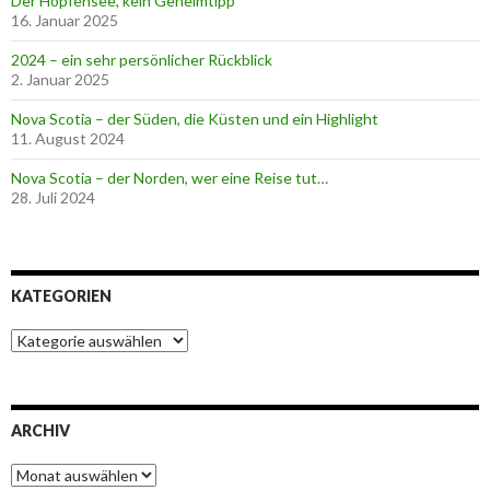
Der Hopfensee, kein Geheimtipp
16. Januar 2025
2024 – ein sehr persönlicher Rückblick
2. Januar 2025
Nova Scotia – der Süden, die Küsten und ein Highlight
11. August 2024
Nova Scotia – der Norden, wer eine Reise tut…
28. Juli 2024
KATEGORIEN
K
a
t
e
g
ARCHIV
o
r
A
i