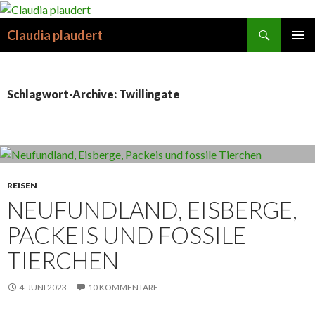
Suchen
Claudia plaudert
SPRINGE
PRIMÄR
ZUM
MENÜ
INHALT
Schlagwort-Archive: Twillingate
REISEN
NEUFUNDLAND, EISBERGE,
PACKEIS UND FOSSILE
TIERCHEN
4. JUNI 2023
10 KOMMENTARE