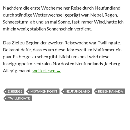
Nachdem die erste Woche meiner Reise durch Neufundland
durch ständige Wetterwechsel geprägt war, Nebel, Regen,
Schneesturm, ab und an mal Sonne, fast immer Wind, hatte ich
mir ein wenig stabilen Sonnenschein verdient.
Das Ziel zu Beginn der zweiten Reisewoche war Twillingate.
Bekannt dafür, dass es um diese Jahreszeit im Mai immer ein
paar Eisberge zu sehen gibt. Nicht umsonst wird diese
Inselgruppe im zentralen Nordosten Neufundlands ‚Iceberg
Alley‘ genannt.
Neufundland, Eisberge, Packeis und fossile Tierc
weiterlesen
→
EISBERGE
MISTAKEN POINT
NEUFUNDLAND
REISEN KANADA
TWILLINGATE