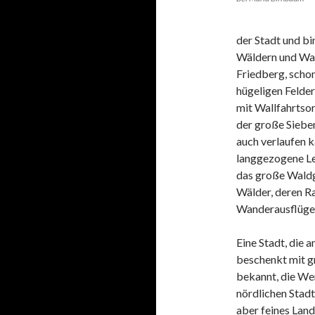
der Stadt und bi
Wäldern und Wan
Friedberg, scho
hügeligen Felder
mit Wallfahrtsor
der große Siebe
auch verlaufen k
langgezogene L
das große Waldg
Wälder, deren R
Wanderausflüge 
Eine Stadt, die a
beschenkt mit gr
bekannt, die We
nördlichen Stadt
aber feines Lan