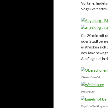
Vorteile, findet
Vogelwelt erfre
Ca. 20 min mit
oder Stadtberge
erstrecken sich 
des Jakobsweges
Ausflugsziel in 
Oberschönenfeld
Wellenburg
Engelshof bei Burgwal