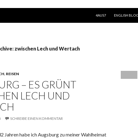
SPRINGE ZUM INHALT
4AUS7
ENGLISH BLO
chive: zwischen Lech und Wertach
CH
,
REISEN
URG – ES GRÜNT
HEN LECH UND
ACH
5
SCHREIBE EINEN KOMMENTAR
32 Jahren habe ich Augsburg zu meiner Wahlheimat