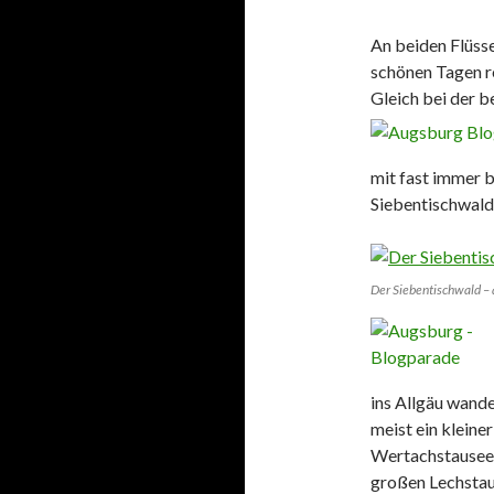
An beiden Flüsse
schönen Tagen re
Gleich bei der 
mit fast immer 
Siebentischwald
Der Siebentischwald –
ins
Allgäu wander
meist ein kleine
Wertachstausee,
großen Lechstaus