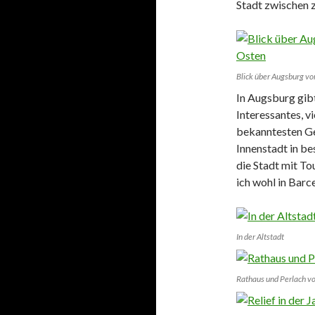
Stadt zwischen z
Blick über Augsburg v
In Augsburg gib
Interessantes, v
bekanntesten Ge
Innenstadt in b
die Stadt mit T
ich wohl in Barc
In der Altstadt
Rathaus und Perlach vo