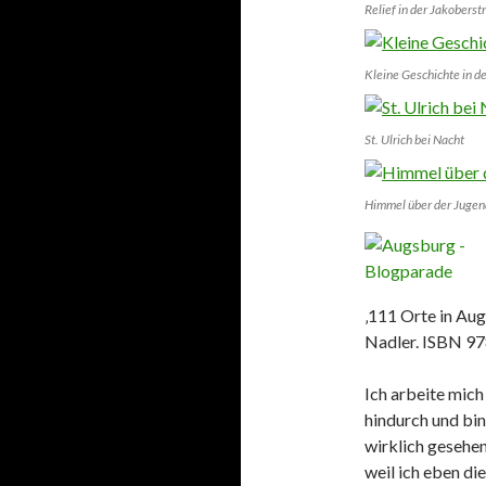
Relief in der Jakoberst
Kleine Geschichte in d
St. Ulrich bei Nacht
Himmel über der Jugend
‚111 Orte in Au
Nadler. ISBN 97
Ich arbeite mic
hindurch und bin
wirklich gesehe
weil ich eben di