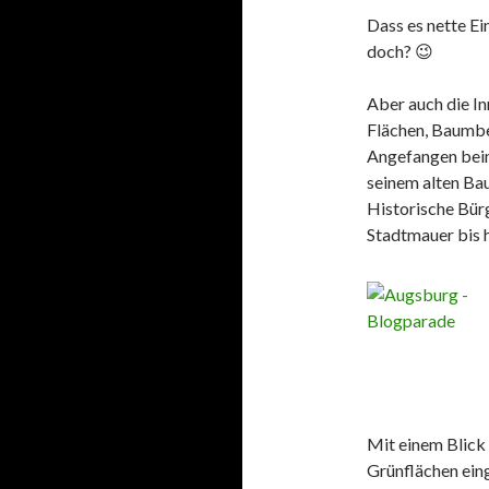
Dass es nette Ei
doch? 😉
Aber auch die In
Flächen, Baumbes
Angefangen beim
seinem alten Bau
Historische Bürg
Stadtmauer bis 
Mit einem Blick
Grünflächen eing