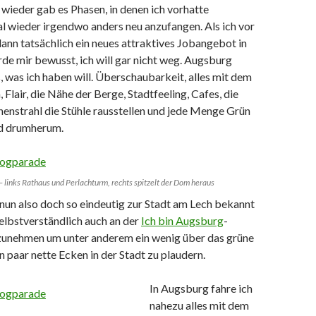
wieder gab es Phasen, in denen ich vorhatte
l wieder irgendwo anders neu anzufangen. Als ich vor
dann tatsächlich ein neues attraktives Jobangebot in
e mir bewusst, ich will gar nicht weg. Augsburg
, was ich haben will. Überschaubarkeit, alles mit dem
 Flair, die Nähe der Berge, Stadtfeeling, Cafes, die
enstrahl die Stühle rausstellen und jede Menge Grün
nd drumherum.
– links Rathaus und Perlachturm, rechts spitzelt der Dom heraus
nun also doch so eindeutig zur Stadt am Lech bekannt
 selbstverständlich auch an der
Ich bin Augsburg
-
zunehmen um unter anderem ein wenig über das grüne
 paar nette Ecken in der Stadt zu plaudern.
In Augsburg fahre ich
nahezu alles mit dem