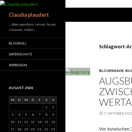
Suchen
Claudia plaudert
…über wandern, reisen, lesen,
schauen, reden…
BLOGROLL
Schlagwort-Ar
DATENSCHUTZ
IMPRESSUM
BLOGPARADE
,
BU
AUGSB
ZWISC
AUGUST 2026
WERT
M
D
M
D
F
S
S
1
2
7. OKTOBER 201
3
4
5
6
7
8
9
10
11
12
13
14
15
16
Vor inzwischen 
17
18
19
20
21
22
23