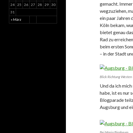
gemacht. Immer 
24
25
26
27
28
29
30
wegzuziehen, ma
31
ein paar Jahren 
« März
Köln bekam, wurd
bietet genau das
Rad zu erreichen,
beim ersten Sonn
– in der Stadt u
Blick Richtung Westen 
Und da ich mich 
habe, ist es nur
Blogparade teil
Augsburg und ein
Bei Maria Birnbaum