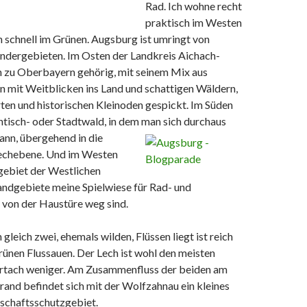
Rad. Ich wohne recht
praktisch im Westen
n schnell im Grünen. Augsburg ist umringt von
dergebieten. Im Osten der Landkreis Aichach-
n zu Oberbayern gehörig, mit seinem Mix aus
n mit Weitblicken ins Land und schattigen Wäldern,
ten und historischen Kleinoden gespickt. Im Süden
ntisch- oder Stadtwald, in dem man sich
durchaus
ann, übergehend in die
echebene. Und im Westen
ebiet der Westlichen
andgebiete meine Spielwiese für Rad- und
von der Haustüre weg sind.
n gleich zwei, ehemals wilden, Flüssen liegt ist reich
ünen Flussauen. Der Lech ist wohl den meisten
rtach weniger. Am Zusammenfluss der beiden am
rand befindet sich mit der Wolfzahnau ein kleines
dschaftsschutzgebiet.