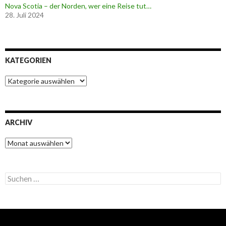
Nova Scotia – der Norden, wer eine Reise tut…
28. Juli 2024
KATEGORIEN
K
a
t
e
g
ARCHIV
o
r
A
i
r
e
c
n
h
S
i
u
v
c
h
e
n