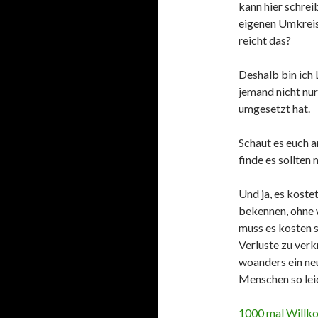
kann hier schrei
eigenen Umkreis
reicht das?
Deshalb bin ich L
jemand nicht nu
umgesetzt hat.
Schaut es euch an
finde es sollten
Und ja, es koste
bekennen, ohne 
muss es kosten s
Verluste zu ver
woanders ein neu
Menschen so lei
1000 mal Will