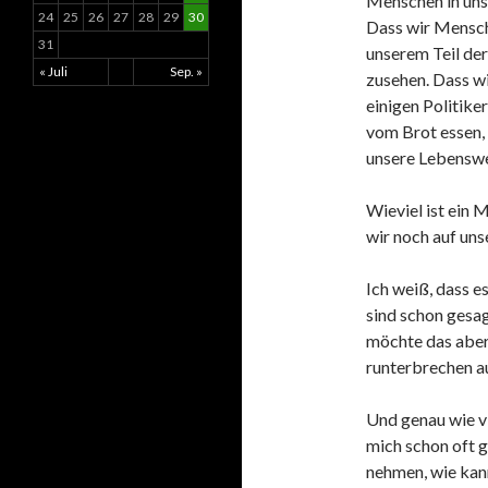
Menschen in uns
24
25
26
27
28
29
30
Dass wir Menschen
31
unserem Teil der
« Juli
Sep. »
zusehen. Dass wi
einigen Politike
vom Brot essen,
unsere Lebenswe
Wieviel ist ein
wir noch auf un
Ich weiß, dass e
sind schon gesag
möchte das aber 
runterbrechen a
Und genau wie v
mich schon oft ge
nehmen, wie kann