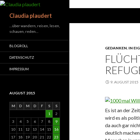
Suchen
Claudia plaudert
…über wandern, reisen, lesen,
schauen, reden…
BLOGROLL
GEDANKEN
,
IN EI
FLÜCH
DATENSCHUTZ
REFUG
IMPRESSUM
9. AUGUST 2015
AUGUST 2015
M
D
M
D
F
S
S
Es ist an der Zei
1
2
wird es als poli
3
4
5
6
7
8
9
da auch gar nich
10
11
12
13
14
15
16
deutlich machen, 
17
18
19
20
21
22
23