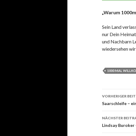
„Warum 1000m
Sein Land verlass
nur Dein Heimat
und Nachbarn Le
wiedersehen wirs
1000 MAL WILL
VORHERIGER BEI
Beitrags-
Saarschleife – 
Navigati
NÄCHSTER BEITR
Lindsay Buroker