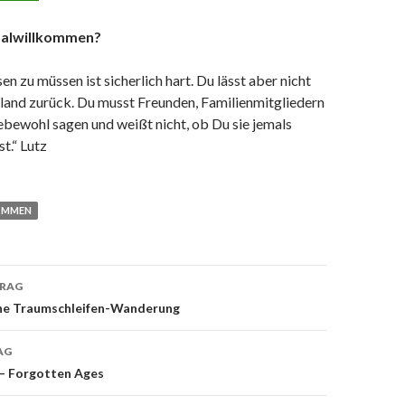
alwillkommen?
en zu müssen ist sicherlich hart. Du lässt aber nicht
land zurück. Du musst Freunden, Familienmitgliedern
bewohl sagen und weißt nicht, ob Du sie jemals
t.“ Lutz
KOMMEN
TRAG
eine Traumschleifen-Wanderung
on
AG
 – Forgotten Ages