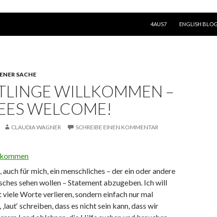
SPRINGE ZUM INHALT
4AUS7
ENGLISH BLO
GENER SACHE
TLINGE WILLKOMMEN –
EES WELCOME!
CLAUDIA WAGNER
SCHREIBE EINEN KOMMENTAR
t, auch für mich, ein menschliches – der ein oder andere
tisches sehen wollen – Statement abzugeben. Ich will
t viele Worte verlieren, sondern einfach nur mal
‚laut‘ schreiben, dass es nicht sein kann, dass wir