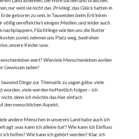
erem Land ablehnen, die Hilfe suchen und brauchen.
, nur weil sie nicht das ‚Privileg‘, das Glück hatten in
 Erde geboren zu sein, in Tausenden beim Ertrinken
r völlig unreflektiert einigen Medien, und leider auch
rn nachplappern, Flüchtlinge würden uns die Butter
 kosten zuviel, nehmen uns Platz weg, bedrohen
ise, unsere Kinder usw.
 Menschenleben wert? Wieviele Menschenleben wollen
ser Gewissen laden?
s tausend Dinge zur Thematik zu sagen gäbe, viele
t worden, viele werden hoffentlich folgen – ich
nicht, denn ich möchte das hier einfach
uf den menschlichen Aspekt.
iele andere Menschen in unserem Land habe auch ich
fragt ‚was kann ich alleine tun‘? Wie kann ich Einfluss
 ich helfen? Wie kann ich gehört werden? Klar, ich