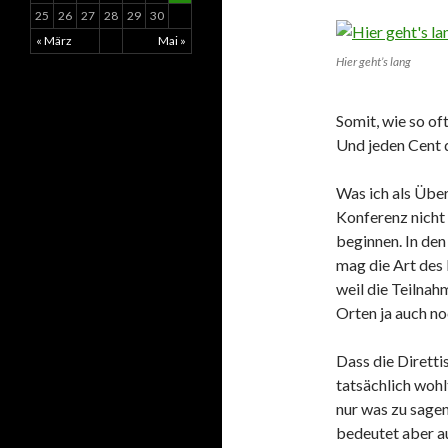
25
26
27
28
29
30
« März
Mai »
Hier geht’s lang
Somit, wie so of
Und jeden Cent 
Was ich als Über
Konferenz nicht 
beginnen. In den
mag die Art des
weil die Teilnah
Orten ja auch no
Dass die Diretti
tatsächlich wohl
nur was zu sage
bedeutet aber a