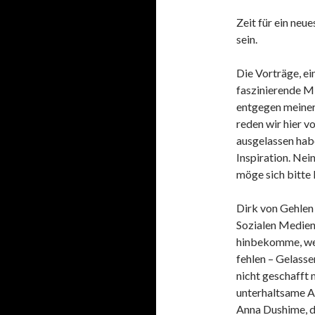
Zeit für ein neu
sein.
Die Vorträge, ei
faszinierende Mi
entgegen meiner
reden wir hier v
ausgelassen habe
Inspiration. Nei
möge sich bitte k
Dirk von Gehlen
Sozialen Medien 
hinbekomme, wei
fehlen – Gelasse
nicht geschafft 
unterhaltsame Ar
Anna Dushime, di