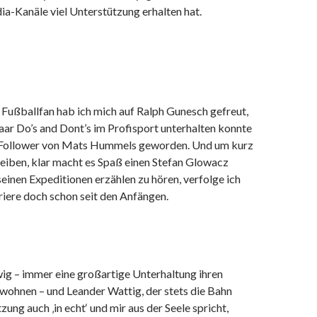
ia-Kanäle viel Unterstützung erhalten hat.
 Fußballfan hab ich mich auf Ralph Gunesch gefreut,
paar Do’s and Dont’s im Profisport unterhalten konnte
l Follower von Mats Hummels geworden. Und um kurz
leiben, klar macht es Spaß einen Stefan Glowacz
einen Expeditionen erzählen zu hören, verfolge ich
riere doch schon seit den Anfängen.
g – immer eine großartige Unterhaltung ihren
wohnen – und Leander Wattig, der stets die Bahn
zung auch ‚in echt‘ und mir aus der Seele spricht,