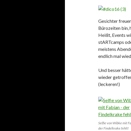
Gesichter freuen
Bürozeiten bin, 
Heißt, Events wi
stARTcamps oder
meistens Abende
endlich mal wiede
Und besser hätt
wieder getroffen
(leckeren!)
Selfie von Wibke mit F
der Findelkrake fehlt!