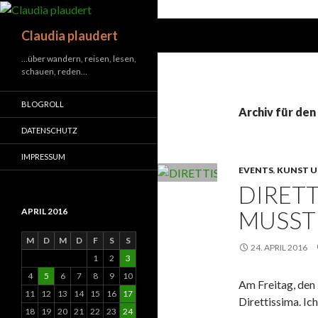
Suchen
Claudia plaudert
…über wandern, reisen, lesen,
schauen, reden…
BLOGROLL
Archiv für den 
DATENSCHUTZ
IMPRESSUM
EVENTS
,
KUNST U
DIRETT
MUSSTE
APRIL 2016
M
D
M
D
F
S
S
24. APRIL 2016
1
2
3
4
5
6
7
8
9
10
Am Freitag, den 
11
12
13
14
15
16
17
Direttissima. Ich
18
19
20
21
22
23
24