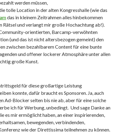
bezahlt werden müssen,
 die tolle Location in der alten Kongresshalle (wie das
eam
das in kleinem Zeitrahmen alles hinbekommen
ein Rätsel und verlangt mir große Hochachtung ab!).
 Community-orientierten, Barcamp-verwöhnten
tion (und das ist nicht altersbezogen gemeint) den
fen zwischen bezahlbarem Content für eine bunte
ragenden und offener lockerer Atmosphäre unter allen
richtig große Kunst.
trittsgeld für diese großartige Leistung
eiben konnte, dafür braucht es Sponsoren. Ja, auch
en Ad-Blocker selten bis nie ab, aber für eine solche
erbe ich für Werbung, unbedingt. Und sage Danke an
die es mir ermöglicht haben, an einer inspirierenden,
erhaltsamen, bewegenden, verbindenden,
Konferenz wie der Direttissima teilnehmen zu können.