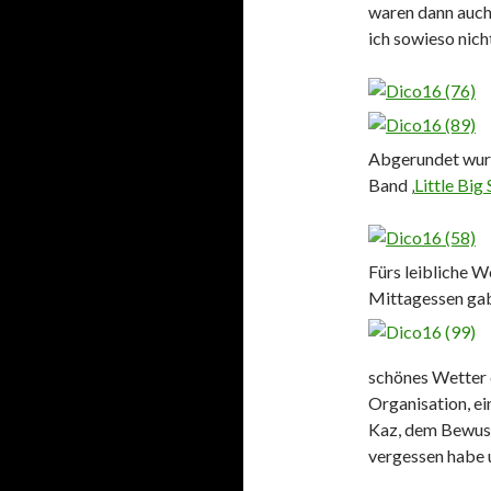
waren dann auch 
ich sowieso nich
Abgerundet wurd
Band ‚
Little Big
Fürs leibliche W
Mittagessen gab
schönes Wetter 
Organisation, e
Kaz, dem Bewuss
vergessen habe u