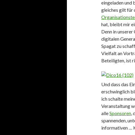
eingeladen und 
gleiches gilt für
Organisationst
hat, bleibt mir 
Denn in unserer
digitalen Genera
Spagat zu schaf
Vielfalt an Vort
Beteiligten, ist 
Und dass das Ein
erschwinglich bl
ich schalte mein
Veranstaltung w
alle
Sponsoren
, 
spannenden, unt
informativen … 