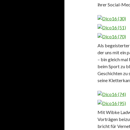
ihrer Social-Med
Als begeisterter
der uns mit ein 
– bin gleich ma
beim Sport zu b
Geschichten zu s
seine Kletterkar
Mit Wibke Ladwi
Vorträgen beizu
bricht für Vernet