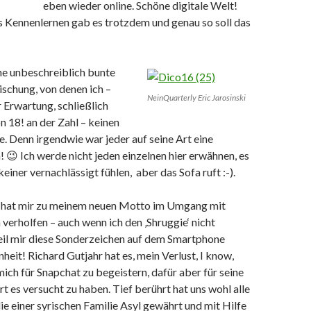
eben wieder online. Schöne digitale Welt!
es Kennenlernen gab es trotzdem und genau so soll das
ne unbeschreiblich bunte
schung, von denen ich –
NeinQuarterly Eric Jarosinski
 Erwartung, schließlich
on 18! an der Zahl – keinen
. Denn irgendwie war jeder auf seine Art eine
n! 😉 Ich werde nicht jeden einzelnen hier erwähnen, es
einer vernachlässigt fühlen, aber das Sofa ruft :-).
 hat mir zu meinem neuen Motto im Umgang mit
verholfen – auch wenn ich den ‚Shruggie‘ nicht
l mir diese Sonderzeichen auf dem Smartphone
nheit! Richard Gutjahr hat es, mein Verlust, I know,
mich für Snapchat zu begeistern, dafür aber für seine
t es versucht zu haben. Tief berührt hat uns wohl alle
e einer syrischen Familie Asyl gewährt und mit Hilfe