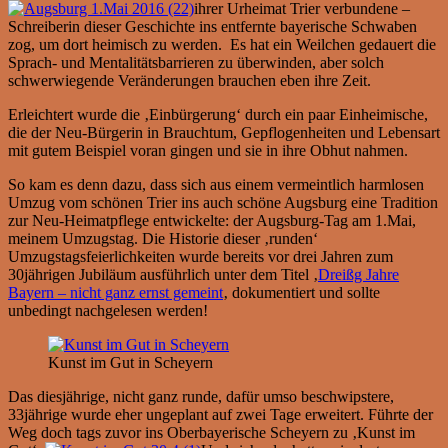
ihrer Urheimat Trier verbundene –
Schreiberin dieser Geschichte ins entfernte bayerische Schwaben
zog, um dort heimisch zu werden. Es hat ein Weilchen gedauert die
Sprach- und Mentalitätsbarrieren zu überwinden, aber solch
schwerwiegende Veränderungen brauchen eben ihre Zeit.
Erleichtert wurde die ‚Einbürgerung‘ durch ein paar Einheimische,
die der Neu-Bürgerin in Brauchtum, Gepflogenheiten und Lebensart
mit gutem Beispiel voran gingen und sie in ihre Obhut nahmen.
So kam es denn dazu, dass sich aus einem vermeintlich harmlosen
Umzug vom schönen Trier ins auch schöne Augsburg eine Tradition
zur Neu-Heimatpflege entwickelte: der Augsburg-Tag am 1.Mai,
meinem Umzugstag. Die Historie dieser ‚runden‘
Umzugstagsfeierlichkeiten wurde bereits vor drei Jahren zum
30jährigen Jubiläum ausführlich unter dem Titel ‚
Dreißg Jahre
Bayern – nicht ganz ernst gemeint
‚ dokumentiert und sollte
unbedingt nachgelesen werden!
Kunst im Gut in Scheyern
Das diesjährige, nicht ganz runde, dafür umso beschwipstere,
33jährige wurde eher ungeplant auf zwei Tage erweitert. Führte der
Weg doch tags zuvor ins Oberbayerische Scheyern zu ‚Kunst im