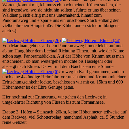
Worten ‚kommt mit, ich muss eh nach meinen Kühen suchen, die
sind irgendwo, wo sie nicht hin sollten‘, führte er uns über seinen
Waldhang, sich eifrig mit uns unterhaltend, hinauf zum
Panoramaweg und ersparte uns ein unschönes Stück entlang der
vielbefahrenen Hauptstraße. Die Kühe fanden sich dort übrigens
auch :-).
Von Martinau geht es auf dem Panoramaweg immer leicht auf und
ab am Hang über dem Lechtal Richtung Elmen, mit, wie der Name
schon sagt, Panoramablicken. Auf der Höhe von Krimm muss man
entscheiden, ob man weitergehen möchte bis Häselgehr oder
absteigt nach Elmen. Da wir mit dem Baichlstein eine Stunde
Umweg in Kauf genommen, zudem
noch eine 4-stündige Heimfahrt vor uns hatten und Krimm mit einer
Erfrischungseinkehr lockte, beschlossen wir mit ca. 15km und 600
Höhenmeter ist der Ehre Genüge getan.
Hier nochmal zur Erinnerung, wir gehen den Lechweg in
umgekehrter Richtung von Füssen bis zum Formarinsee.
Etappe 3: Höfen – Stanzach, 20km, keine Höhenmeter, teilweise auf
dem Radweg, viel Schotterbelag, manchmal Asphalt, ca. 5 Stunden
reine Gehzeit