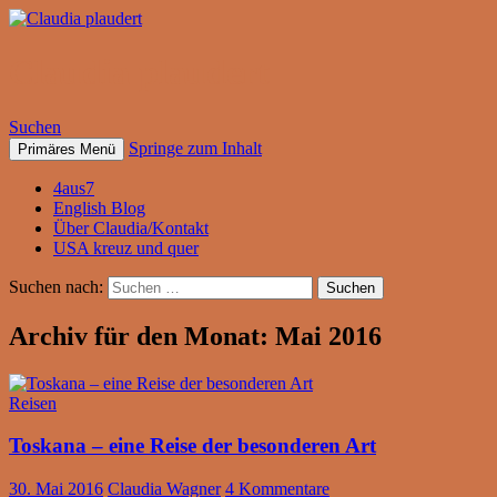
Claudia plaudert
Suchen
Springe zum Inhalt
Primäres Menü
4aus7
English Blog
Über Claudia/Kontakt
USA kreuz und quer
Suchen nach:
Archiv für den Monat: Mai 2016
Reisen
Toskana – eine Reise der besonderen Art
30. Mai 2016
Claudia Wagner
4 Kommentare