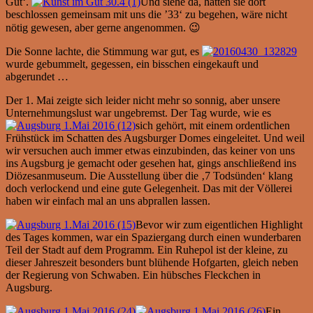
Gut‘.
Und siehe da, hatten sie dort
beschlossen gemeinsam mit uns die ’33‘ zu begehen, wäre nicht
nötig gewesen, aber gerne angenommen. 😉
Die Sonne lachte, die Stimmung war gut, es
wurde gebummelt, gegessen, ein bisschen eingekauft und
abgerundet …
Der 1. Mai zeigte sich leider nicht mehr so sonnig, aber unsere
Unternehmungslust war ungebremst. Der Tag wurde, wie es
sich gehört, mit einem ordentlichen
Frühstück im Schatten des Augsburger Domes eingeleitet. Und weil
wir versuchen auch immer etwas einzubinden, das keiner von uns
ins Augsburg je gemacht oder gesehen hat, gings anschließend ins
Diözesanmuseum. Die Ausstellung über die ‚7 Todsünden‘ klang
doch verlockend und eine gute Gelegenheit. Das mit der Völlerei
haben wir einfach mal an uns abprallen lassen.
Bevor wir zum eigentlichen Highlight
des Tages kommen, war ein Spaziergang durch einen wunderbaren
Teil der Stadt auf dem Programm. Ein Ruhepol ist der kleine, zu
dieser Jahreszeit besonders bunt blühende Hofgarten, gleich neben
der Regierung von Schwaben. Ein hübsches Fleckchen in
Augsburg.
Ein