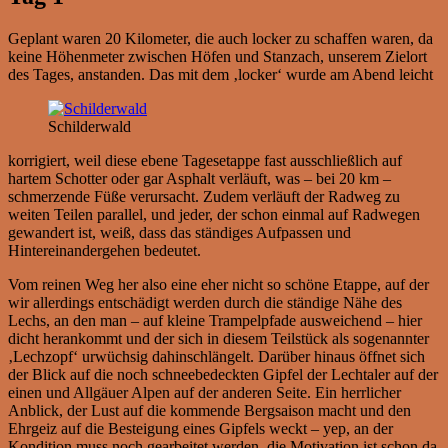
Geplant waren 20 Kilometer, die auch locker zu schaffen waren, da
keine Höhenmeter zwischen Höfen und Stanzach, unserem Zielort
des Tages, anstanden. Das mit dem ‚locker‘ wurde am Abend leicht
Schilderwald
korrigiert, weil diese ebene Tagesetappe fast ausschließlich auf
hartem Schotter oder gar Asphalt verläuft, was – bei 20 km –
schmerzende Füße verursacht. Zudem verläuft der Radweg zu
weiten Teilen parallel, und jeder, der schon einmal auf Radwegen
gewandert ist, weiß, dass das ständiges Aufpassen und
Hintereinandergehen bedeutet.
Vom reinen Weg her also eine eher nicht so schöne Etappe, auf der
wir allerdings entschädigt werden durch die ständige Nähe des
Lechs, an den man – auf kleine Trampelpfade ausweichend – hier
dicht herankommt und der sich in diesem Teilstück als sogenannter
‚Lechzopf‘ urwüchsig dahinschlängelt. Darüber hinaus öffnet sich
der Blick auf die noch schneebedeckten Gipfel der Lechtaler auf der
einen und Allgäuer Alpen auf der anderen Seite. Ein herrlicher
Anblick, der Lust auf die kommende Bergsaison macht und den
Ehrgeiz auf die Besteigung eines Gipfels weckt – yep, an der
Kondition muss noch gearbeitet werden, die Motivation ist schon da