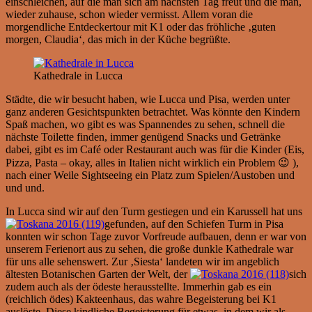
einschleichen, auf die man sich am nächsten Tag freut und die man,
wieder zuhause, schon wieder vermisst. Allem voran die
morgendliche Entdeckertour mit K1 oder das fröhliche ‚guten
morgen, Claudia‘, das mich in der Küche begrüßte.
Kathedrale in Lucca
Städte, die wir besucht haben, wie Lucca und Pisa, werden unter
ganz anderen Gesichtspunkten betrachtet. Was könnte den Kindern
Spaß machen, wo gibt es was Spannendes zu sehen, schnell die
nächste Toilette finden, immer genügend Snacks und Getränke
dabei, gibt es im Café oder Restaurant auch was für die Kinder (Eis,
Pizza, Pasta – okay, alles in Italien nicht wirklich ein Problem 😉 ),
nach einer Weile Sightseeing ein Platz zum Spielen/Austoben und
und und.
In Lucca sind wir auf den Turm gestiegen und ein Karussell hat uns
gefunden, auf den Schiefen Turm in Pisa
konnten wir schon Tage zuvor Vorfreude aufbauen, denn er war von
unserem Ferienort aus zu sehen, die große dunkle Kathedrale war
für uns alle sehenswert. Zur ‚Siesta‘ landeten wir im angeblich
ältesten Botanischen Garten der Welt, der
sich
zudem auch als der ödeste herausstellte. Immerhin gab es ein
(reichlich ödes) Kakteenhaus, das wahre Begeisterung bei K1
auslöste. Diese kindliche Begeisterung für etwas, in dem wir als