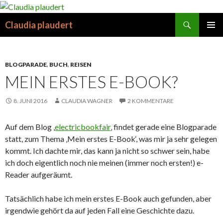
Suchen
Claudia plaudert
SPRINGE
PRIMÄR
ZUM
MENÜ
INHALT
BLOGPARADE
,
BUCH
,
REISEN
MEIN ERSTES E-BOOK?
8. JUNI 2016
CLAUDIA WAGNER
2 KOMMENTARE
Auf dem Blog ‚
electricbookfair
‚ findet gerade eine Blogparade
statt, zum Thema ‚Mein erstes E-Book‘, was mir ja sehr gelegen
kommt. Ich dachte mir, das kann ja nicht so schwer sein, habe
ich doch eigentlich noch nie meinen (immer noch ersten!) e-
Reader aufgeräumt.
Tatsächlich habe ich mein erstes E-Book auch gefunden, aber
irgendwie gehört da auf jeden Fall eine Geschichte dazu.