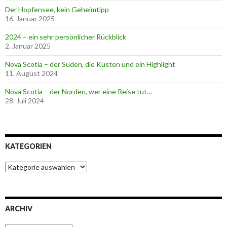
Der Hopfensee, kein Geheimtipp
16. Januar 2025
2024 – ein sehr persönlicher Rückblick
2. Januar 2025
Nova Scotia – der Süden, die Küsten und ein Highlight
11. August 2024
Nova Scotia – der Norden, wer eine Reise tut…
28. Juli 2024
KATEGORIEN
K
a
t
e
g
ARCHIV
o
r