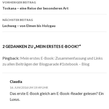
VORHERIGER BEITRAG
Beitrags-
Toskana – eine Reise der besonderen Art
Navigation
NÄCHSTER BEITRAG
Lechweg – von Elmen bis Holzgau
2 GEDANKEN ZU „MEIN ERSTES E-BOOK?“
Pingback:
Mein erstes E-Book: Zusammenfassung und Links
zu allen Beiträgen der Blogparade #1stebook – Blog
Claudia
16. JUNI 2016 UM 19:49 UHR
Das erste E-Book gleich am E-Book-Reader gelesen? Ein
Luxus.