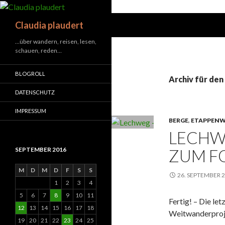
Suchen
Claudia plaudert
…über wandern, reisen, lesen,
schauen, reden…
BLOGROLL
Archiv für den
DATENSCHUTZ
IMPRESSUM
BERGE
,
ETAPPEN
LECHWE
ZUM F
SEPTEMBER 2016
M
D
M
D
F
S
S
26. SEPTEMBER 
1
2
3
4
5
6
7
8
9
10
11
Fertig! – Die le
12
13
14
15
16
17
18
Weitwanderprojek
19
20
21
22
23
24
25