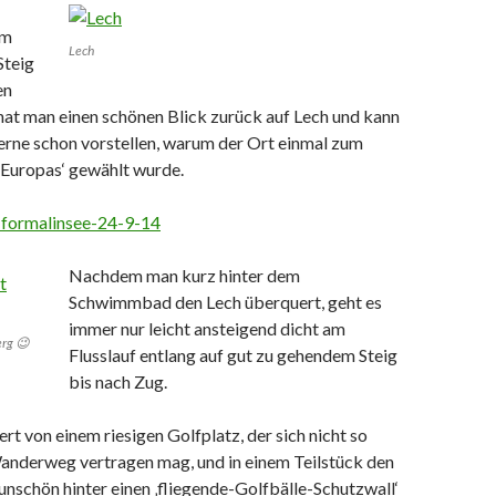
im
Lech
Steig
en
hat man einen schönen Blick zurück auf Lech und kann
Ferne schon vorstellen, warum der Ort einmal zum
 Europas‘ gewählt wurde.
Nachdem man kurz hinter dem
Schwimmbad den Lech überquert, geht es
immer nur leicht ansteigend dicht am
erg 😉
Flusslauf entlang auf gut zu gehendem Steig
bis nach Zug.
rt von einem riesigen Golfplatz, der sich nicht so
anderweg vertragen mag, und in einem Teilstück den
nschön hinter einen ‚fliegende-Golfbälle-Schutzwall‘