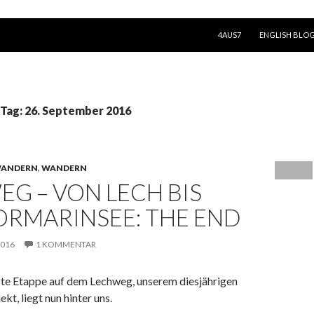
SPRINGE ZUM INHALT
4AUS7
ENGLISH BLO
 Tag: 26. September 2016
WANDERN
,
WANDERN
G – VON LECH BIS
ORMARINSEE: THE END
2016
1 KOMMENTAR
tzte Etappe auf dem Lechweg, unserem diesjährigen
t, liegt nun hinter uns.