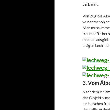
verbannt.
Von Zug bis Älp
wunderschön entl
Man muss immer 
traumhafte herb
machen ausgiebi
eisigen Lech nic
3. Vom Älp
Nachdem ich am 
das Objektiv mei
ein bisschen frus
der sollte orden