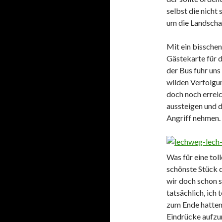
selbst die nich
um die Landscha
Mit ein bisschen
Gästekarte für d
der Bus fuhr uns
wilden Verfolgu
doch noch erreic
aussteigen und d
Angriff nehmen.
Was für eine tol
schönste Stück 
wir doch schon s
tatsächlich, ich
zum Ende hatten,
Eindrücke aufzun