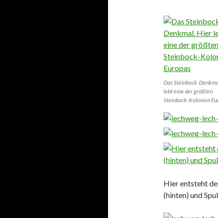
Das Steinbock-Denkmal
lebt eine der größten
Steinbock-Kolonien Eu
Hier entsteht d
(hinten) und Spu