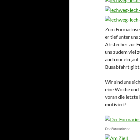
Zum Formarinsee
er tief unter un
Abstecher zur Fr
uns zudem viel 
auch nur ein ‚au
Busabfahrt gibt
Wir sind uns sic
eine Woche und 
voran die letzte
motiviert!
Der Formarinsee