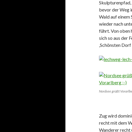
Skulpturenpfad,
bevor der Weg 
Wald auf einem 
wieder nach unt
führt. Von oben 
sich so aus der 
‚Schönsten Dorf
Nordsee grüßt Vorarlb
Zug wird dominie
recht mit dem W
Wanderer recht u