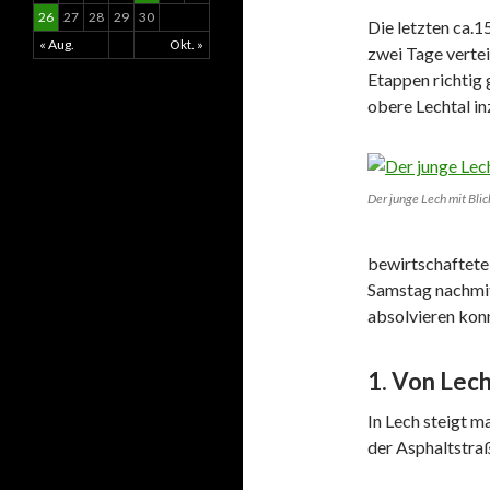
26
27
28
29
30
Die letzten ca.
« Aug.
Okt. »
zwei Tage vertei
Etappen richtig
obere Lechtal in
Der junge Lech mit Blick
bewirtschaftete 
Samstag nachmit
absolvieren kon
1. Von Lec
In Lech steigt m
der Asphaltstraß