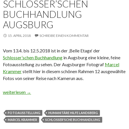
SCHLOSSER’SCHEN
BUCHHANDLUNG
AUGSBURG
15. APRIL 2018
SCHREIBE EINEN KOMMENTAR
Vom 13.4. bis 12.5.2018 ist in der ‚Belle Etage‘ der
Schlosser’schen Buchhandlung
in Augsburg eine kleine, feine
Fotoausstellung zu sehen. Der Augsburger Fotograf
Marcel
Krammer
stellt hier in diesem schönen Rahmen 12 ausgewählte
Fotos von seiner Reise nach Kamerun aus.
Marcel Krammer: Fotos aus Kamerun in der Schlosser’schen Bu
weiterlesen
→
FOTOAUSSTELLUNG
HUMANITÄRE HILFE LANDSBERG
MARCEL KRAMMER
SCHLOSSER'SCHE BUCHHANDLUNG