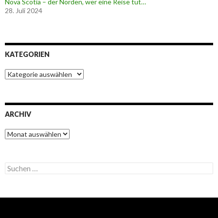
Nova Scotia – der Norden, wer eine Reise tut…
28. Juli 2024
KATEGORIEN
K
a
t
e
g
ARCHIV
o
r
A
i
r
e
c
n
h
S
i
u
v
c
h
e
n