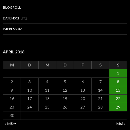
n
a
BLOGROLL
c
h
DATENSCHUTZ
:
IMPRESSUM
APRIL 2018
M
D
M
D
F
S
S
1
2
3
4
5
6
7
8
9
10
11
12
13
14
15
16
17
18
19
20
21
22
23
24
25
26
27
28
29
30
« März
Mai »