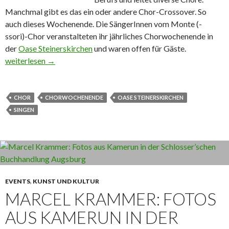
Manchmal gibt es das ein oder andere Chor-Crossover. So
auch dieses Wochenende. Die SängerInnen vom Monte (-
ssori)-Chor veranstalteten ihr jährliches Chorwochenende in
der
Oase Steinerskirchen
und waren offen für Gäste.
Ein ganz besonderes Chorwochenende in der Oase Steinerskirch
weiterlesen
→
CHOR
CHORWOCHENENDE
OASE STEINERSKIRCHEN
SINGEN
EVENTS
,
KUNST UND KULTUR
MARCEL KRAMMER: FOTOS
AUS KAMERUN IN DER