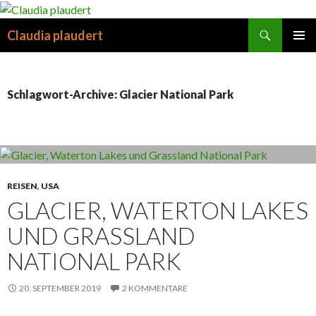
Suchen
Claudia plaudert
SPRINGE
PRIMÄR
ZUM
MENÜ
INHALT
Schlagwort-Archive: Glacier National Park
REISEN
,
USA
GLACIER, WATERTON LAKES
UND GRASSLAND
NATIONAL PARK
20. SEPTEMBER 2019
2 KOMMENTARE