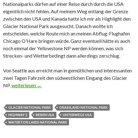
Nationalparks dürfen auf einer Reise durch durch die USA
eigentlich nicht fehlen. Auf meinem Weg entlang der Grenze
zwischen den USA und Kanada hatte ich mir als Highlight den
Glacier National Park ausgesucht. Danach wollte ich
entscheiden, welche Route mich an meinen Abflug-Flughafen
Chicago O’Hare bringen würde. Ganz eventuell hätte es auch
noch einmal der Yellowstone NP werden können, was sich
Strecken- und Wetterbedingt dann allerdings zerschlug.
Von Seattle aus erreicht man in gemütlichen und interessanten
zwei Tagen Fahrzeit den südwestlichen Eingang des Glacier
NP.
Glacier, Waterton Lakes und Grassland National Park
weiterlesen
→
GLACIER NATIONAL PARK
GRASSLAND NATIONAL PARK
HIGHWAY 2
REISEN USA
UNTERWEGS USA
WATERTON LAKES NATIONAL PARK