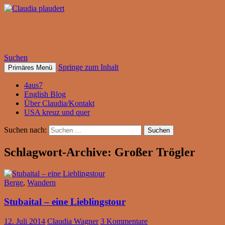
Claudia plaudert
Suchen
Springe zum Inhalt
Primäres Menü
4aus7
English Blog
Über Claudia/Kontakt
USA kreuz und quer
Suchen nach:
Schlagwort-Archive: Großer Trögler
Berge
,
Wandern
Stubaital – eine Lieblingstour
12. Juli 2014
Claudia Wagner
3 Kommentare