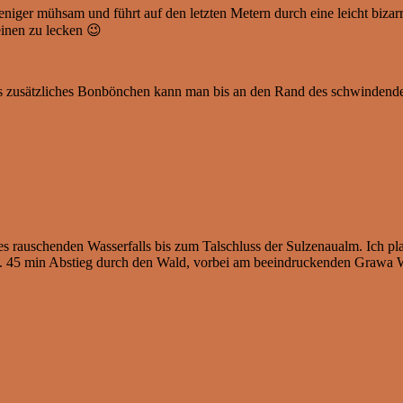
 weniger mühsam und führt auf den letzten Metern durch eine leicht biza
einen zu lecken 😉
ls zusätzliches Bonbönchen kann man bis an den Rand des schwindenden
des
rauschenden Wasserfalls bis zum Talschluss der Sulzenaualm. Ich p
ca. 45 min Abstieg durch den Wald, vorbei am beeindruckenden Grawa W