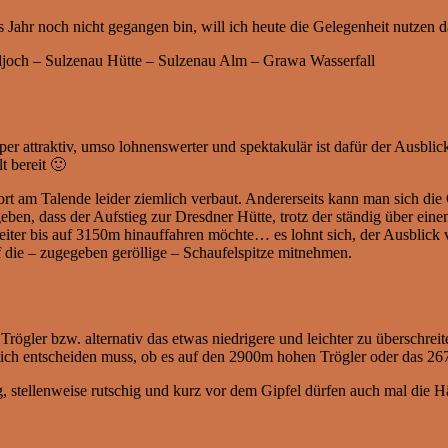
s Jahr noch nicht gegangen bin, will ich heute die Gelegenheit nutzen d
iljoch – Sulzenau Hütte – Sulzenau Alm – Grawa Wasserfall
per attraktiv, umso lohnenswerter und spektakulär ist dafür der Ausbli
 bereit 🙂
dort am Talende leider ziemlich verbaut. Andererseits kann man sich d
en, dass der Aufstieg zur Dresdner Hütte, trotz der ständig über ein
weiter bis auf 3150m hinauffahren möchte… es lohnt sich, der Ausblick v
die – zugegeben geröllige – Schaufelspitze mitnehmen.
rögler bzw. alternativ das etwas niedrigere und leichter zu überschrei
n sich entscheiden muss, ob es auf den 2900m hohen Trögler oder das 26
llig, stellenweise rutschig und kurz vor dem Gipfel dürfen auch mal die