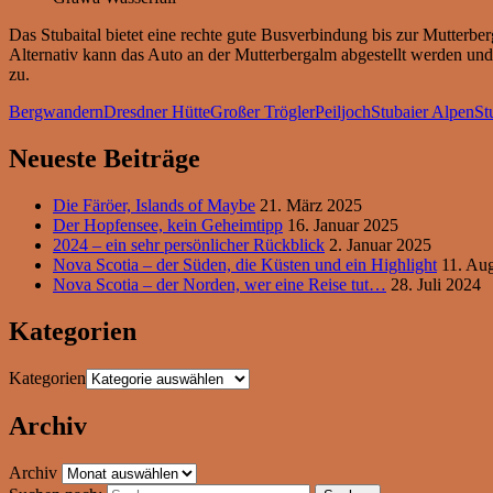
Das Stubaital bietet eine rechte gute Busverbindung bis zur Mutter
Alternativ kann das Auto an der Mutterbergalm abgestellt werden u
zu.
Bergwandern
Dresdner Hütte
Großer Trögler
Peiljoch
Stubaier Alpen
St
Neueste Beiträge
Die Färöer, Islands of Maybe
21. März 2025
Der Hopfensee, kein Geheimtipp
16. Januar 2025
2024 – ein sehr persönlicher Rückblick
2. Januar 2025
Nova Scotia – der Süden, die Küsten und ein Highlight
11. Au
Nova Scotia – der Norden, wer eine Reise tut…
28. Juli 2024
Kategorien
Kategorien
Archiv
Archiv