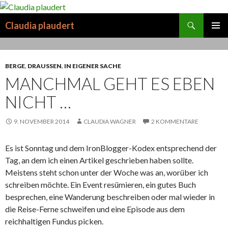
Suchen
Claudia plaudert
SPRINGE
PRIMÄR
ZUM
MENÜ
INHALT
BERGE
,
DRAUSSEN
,
IN EIGENER SACHE
MANCHMAL GEHT ES EBEN
NICHT …
9. NOVEMBER 2014
CLAUDIA WAGNER
2 KOMMENTARE
Es ist Sonntag und dem IronBlogger-Kodex entsprechend der
Tag, an dem ich einen Artikel geschrieben haben sollte.
Meistens steht schon unter der Woche was an, worüber ich
schreiben möchte. Ein Event resümieren, ein gutes Buch
besprechen, eine Wanderung beschreiben oder mal wieder in
die Reise-Ferne schweifen und eine Episode aus dem
reichhaltigen Fundus picken.