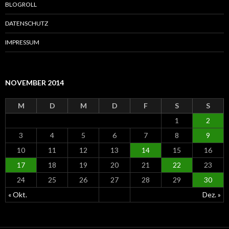
a
BLOGROLL
c
h
DATENSCHUTZ
:
IMPRESSUM
NOVEMBER 2014
M
D
M
D
F
S
S
1
2
3
4
5
6
7
8
9
10
11
12
13
14
15
16
17
18
19
20
21
22
23
24
25
26
27
28
29
30
« Okt.
Dez. »