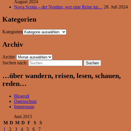
August 2024
Nova Scotia – der Norden, wer eine Reise tut…
28. Juli 2024
Kategorien
Kategorien
Archiv
Archiv
Suchen nach:
…über wandern, reisen, lesen, schauen,
reden…
Blogroll
Datenschutz
Impressum
Juni 2015
M
D
M
D
F
S
S
1
2
3
4
5
6
7