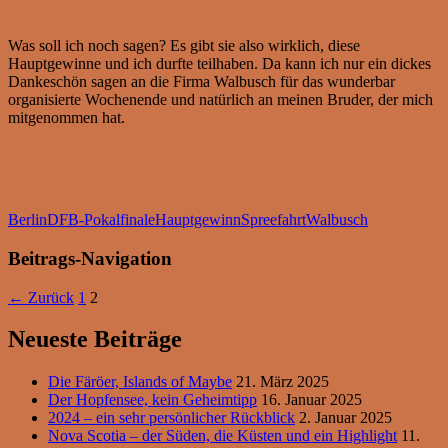
Was soll ich noch sagen? Es gibt sie also wirklich, diese
Hauptgewinne und ich durfte teilhaben. Da kann ich nur ein dickes
Dankeschön sagen an die Firma Walbusch für das wunderbar
organisierte Wochenende und natürlich an meinen Bruder, der mich
mitgenommen hat.
Berlin
DFB-Pokalfinale
Hauptgewinn
Spreefahrt
Walbusch
Beitrags-Navigation
← Zurück
1
2
Neueste Beiträge
Die Färöer, Islands of Maybe
21. März 2025
Der Hopfensee, kein Geheimtipp
16. Januar 2025
2024 – ein sehr persönlicher Rückblick
2. Januar 2025
Nova Scotia – der Süden, die Küsten und ein Highlight
11.