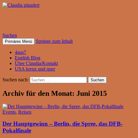
Claudia plaudert
Suchen
Springe zum Inhalt
Primäres Menü
4aus7
English Blog
Über Claudia/Kontakt
USA kreuz und quer
Suchen nach:
Archiv für den Monat: Juni 2015
Events
,
Reisen
Der Hauptgewinn – Berlin, die Spree, das DFB-
Pokalfinale