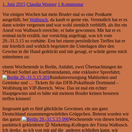
1. Juni 2015
Claudia Wagner
1 Kommentar
Vor einigen Wochen hat mein Bruder mal so eine Postkarte
ausgefüllt, bei
Walbusch
, da kauft er gerne ein. Vermutlich hat er es
dann wieder vergessen und war wohl ziemlich verblüfft, als ihn ein
Anruf von Walbusch erreichte, er habe gewonnen. Mir hat er es
erstmal nicht erzählt, nur vorsichtig angefragt, was ich vom
29.-31.5.15 so vorhätte. Erst bei einem persönlichen Treffen hat er
mir feierlich und wirklich begeistert die Unterlagen über den
Gewinn in die Hand gedrückt und mir gesagt, er würde gerne mich
mitnehmen zu:
einem Wochenende in Berlin, Anfahrt, zwei Übernachtungen im
5*Hotel Sofitel am Kurfürstendamm, eine exklusive Spreefahrt,
Rundumversorgung Mahlzeiten und
Getränke und … Tickets für das DFB-Pokalfinale Dortmund –
Wolfsburg im VIP-Bereich. Wow. Das ist mal ein echter
Hauptgewinn und es hätte mit meinem Bruder keinen besseren
treffen können!
Insgesamt gab es fünf glückliche Gewinner, ein aus ganz
Deutschland zusammengewürfeltes Grüppchen. Betreut wurden wir
das ganze
Wochenende von diesen beiden,
paritätisch gekleideten 😉 Marketing-Kollegen der Firma Walbusch.
Ich denke, so ich von mir auf die anderen schließen kann, wir