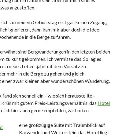
 mag nur ein Datum sein, aber für mich sind es
twas anzustoßen.
e ich zu meinem Geburtstag erst gar keinen Zugang,
tlich ignorieren, dann kam mir aber doch die Idee
ochenende in die Berge zu fahren.
 erwähnt sind Bergwanderungen in den letzten beiden
em zu kurz gekommen. Ich vermisse das. So lag es
in ein neues Lebensjahr mit dem Vorsatz zu
er mehr in die Berge zu gehen und gleich
it einer zwar kleinen aber wunderschönen Wanderung.
 fand sich schnell ein – wie sich herausstellte –
 Krün mit gutem Preis-Leistungsverhältnis, das
Hotel
e ich hier auch gerne empfehlen, wir hatten
eine großzügige Suite mit Traumblick auf
Karwendel und Wetterstein, das Hotel liegt