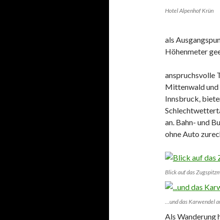
Hotel Alpenhof Krün
als Ausgangspun
Höhenmeter geeig
anspruchsvolle 
Mittenwald und 
Innsbruck, biete
Schlechtwettert
an. Bahn- und Bu
ohne Auto zure
Blick auf das Zugspitz
…und das Karwendel a
Als Wanderung h