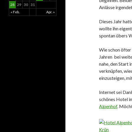
beginnen. Beides
28
29
30
31
Anlässe irgende
« Feb.
Apr. »
Dieses Jahr hatt
wollte ihn eigen
spontan übers W
Wie schon öfter
Jahren bei weit
nahe, den Start 
verknüpfen, wied
einzusteigen, m
Internet sei Dank
schönes Hotel in
Alpenhof
. Möcht