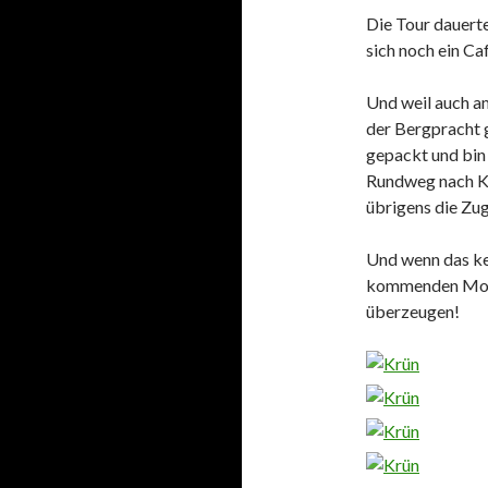
Die Tour dauerte
sich noch ein Ca
Und weil auch am
der Bergpracht 
gepackt und bin
Rundweg nach Kl
übrigens die Zu
Und wenn das ke
kommenden Monate
überzeugen!