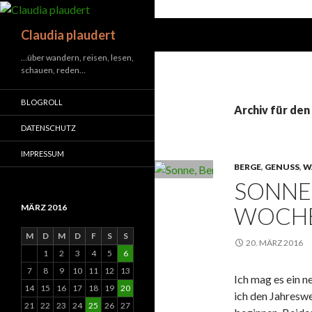
Suchen
Claudia plaudert
…über wandern, reisen, lesen,
schauen, reden…
BLOGROLL
Archiv für den
DATENSCHUTZ
IMPRESSUM
BERGE
,
GENUSS
,
W
SONNE,
WOCHE
MÄRZ 2016
M
D
M
D
F
S
S
20. MÄRZ 2016
1
2
3
4
5
6
7
8
9
10
11
12
13
Ich mag es ein 
14
15
16
17
18
19
20
ich den Jahresw
21
22
23
24
25
26
27