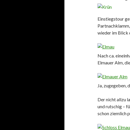
Einstiegstour ge
Partnachklamm,
wieder im Blick
Nach ca. einein
Elmauer Alm, die
Ja, zugegeben, 
Der nicht allzu 
und rutschig – f
schon ziemlich 