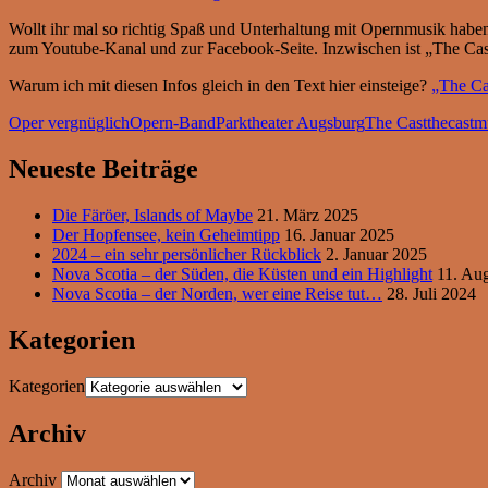
Wollt ihr mal so richtig Spaß und Unterhaltung mit Opernmusik habe
zum Youtube-Kanal und zur Facebook-Seite. Inzwischen ist „The Cast“
Warum ich mit diesen Infos gleich in den Text hier einsteige?
„The Ca
Oper vergnüglich
Opern-Band
Parktheater Augsburg
The Cast
thecastm
Neueste Beiträge
Die Färöer, Islands of Maybe
21. März 2025
Der Hopfensee, kein Geheimtipp
16. Januar 2025
2024 – ein sehr persönlicher Rückblick
2. Januar 2025
Nova Scotia – der Süden, die Küsten und ein Highlight
11. Au
Nova Scotia – der Norden, wer eine Reise tut…
28. Juli 2024
Kategorien
Kategorien
Archiv
Archiv