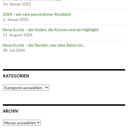
16. Januar 2025
2024 – ein sehr persönlicher Rückblick
2. Januar 2025
Nova Scotia – der Süden, die Küsten und ein Highlight
11. August 2024
Nova Scotia – der Norden, wer eine Reise tut…
28. Juli 2024
KATEGORIEN
K
a
t
e
g
ARCHIV
o
r
A
i
r