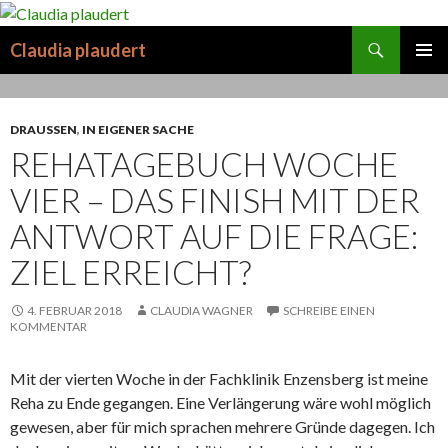
Suchen
Claudia plaudert
SPRINGE
PRIMÄR
ZUM
MENÜ
INHALT
DRAUSSEN
,
IN EIGENER SACHE
REHATAGEBUCH WOCHE
VIER – DAS FINISH MIT DER
ANTWORT AUF DIE FRAGE:
ZIEL ERREICHT?
4. FEBRUAR 2018
CLAUDIA WAGNER
SCHREIBE EINEN
KOMMENTAR
Mit der vierten Woche in der Fachklinik Enzensberg ist meine
Reha zu Ende gegangen. Eine Verlängerung wäre wohl möglich
gewesen, aber für mich sprachen mehrere Gründe dagegen. Ich