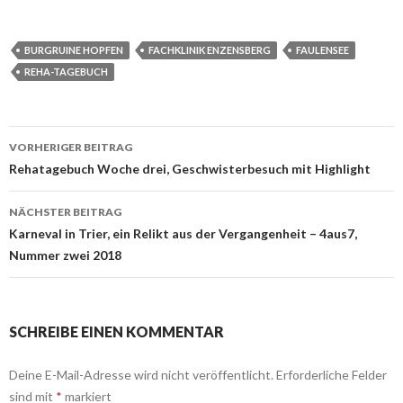
BURGRUINE HOPFEN
FACHKLINIK ENZENSBERG
FAULENSEE
REHA-TAGEBUCH
VORHERIGER BEITRAG
Beitrags-
Rehatagebuch Woche drei, Geschwisterbesuch mit Highlight
Navigation
NÄCHSTER BEITRAG
Karneval in Trier, ein Relikt aus der Vergangenheit – 4aus7,
Nummer zwei 2018
SCHREIBE EINEN KOMMENTAR
Deine E-Mail-Adresse wird nicht veröffentlicht.
Erforderliche Felder
sind mit
*
markiert