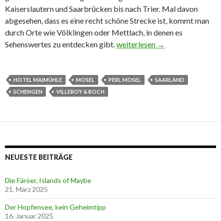
Kaiserslautern und Saarbrücken bis nach Trier. Mal davon
abgesehen, dass es eine recht schöne Strecke ist, kommt man
durch Orte wie Völklingen oder Mettlach, in denen es
Sehenswertes zu entdecken gibt.
Perl, Mosel, Dreiländereck – e
weiterlesen
→
HOTEL MAIMÜHLE
MOSEL
PERL MOSEL
SAARLAND
SCHENGEN
VILLEROY & BOCH
NEUESTE BEITRÄGE
Die Färöer, Islands of Maybe
21. März 2025
Der Hopfensee, kein Geheimtipp
16. Januar 2025