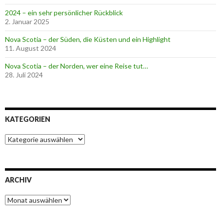
2024 – ein sehr persönlicher Rückblick
2. Januar 2025
Nova Scotia – der Süden, die Küsten und ein Highlight
11. August 2024
Nova Scotia – der Norden, wer eine Reise tut…
28. Juli 2024
KATEGORIEN
K
a
t
e
g
ARCHIV
o
r
A
i
r
e
c
n