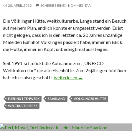
28. APRIL 2019
SCHREIBE EINEN KOMMENTAR
Die Völklinger Hütte, Weltkulturerbe. Lange stand ein Besuch
auf meinem Plan, endlich konnte er umgesetzt werden. Es ist
nicht gelogen, dass ich in den letzten ca. 20 Jahren unzählige
Male den Bahnhof Völklingen passiert habe, immer im Blick:
die Hütte, immer im Kopf: unbedingt mal aussteigen.
Seit 1994 schmückt die Aufnahme zum „UNESCO
Weltkulturerbe“ die alte Eisenhütte. Zum 25jährigen Jubiläum
hab ich es also geschafft.
Völklinger Hütte oder wie ich ein Stüc
weiterlesen
→
EISENHÜTTENWERK
SAARLAND
VÖLKLINGER HÜTTE
WELTKULTURERBE