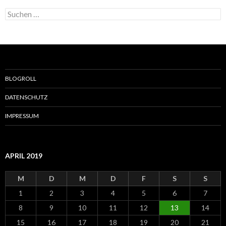
h
S
i
u
v
c
h
e
n
n
a
BLOGROLL
c
h
DATENSCHUTZ
:
IMPRESSUM
APRIL 2019
M
D
M
D
F
S
S
1
2
3
4
5
6
7
8
9
10
11
12
13
14
15
16
17
18
19
20
21