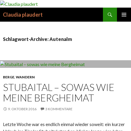
Suchen
Claudia plaudert
SPRINGE
PRIMÄR
ZUM
MENÜ
INHALT
Schlagwort-Archive: Autenalm
BERGE
,
WANDERN
STUBAITAL – SOWAS WIE
MEINE BERGHEIMAT
9. OKTOBER 2016
3 KOMMENTARE
Letzte Woche war es endlich einmal wieder soweit: ein kurzer