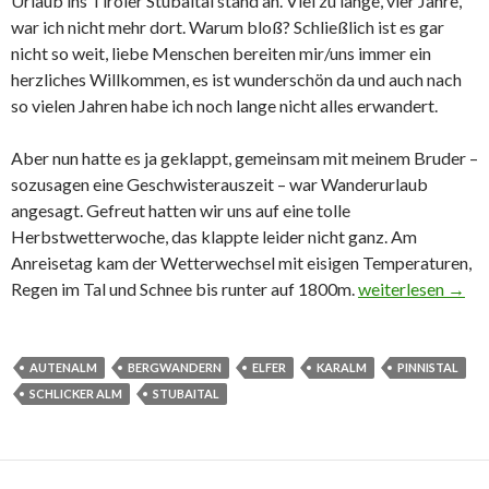
Urlaub ins Tiroler Stubaital stand an. Viel zu lange, vier Jahre,
war ich nicht mehr dort. Warum bloß? Schließlich ist es gar
nicht so weit, liebe Menschen bereiten mir/uns immer ein
herzliches Willkommen, es ist wunderschön da und auch nach
so vielen Jahren habe ich noch lange nicht alles erwandert.
Aber nun hatte es ja geklappt, gemeinsam mit meinem Bruder –
sozusagen eine Geschwisterauszeit – war Wanderurlaub
angesagt. Gefreut hatten wir uns auf eine tolle
Herbstwetterwoche, das klappte leider nicht ganz. Am
Anreisetag kam der Wetterwechsel mit eisigen Temperaturen,
Regen im Tal und Schnee bis runter auf 1800m.
Stubaital – sowa
weiterlesen
→
AUTENALM
BERGWANDERN
ELFER
KARALM
PINNISTAL
SCHLICKER ALM
STUBAITAL