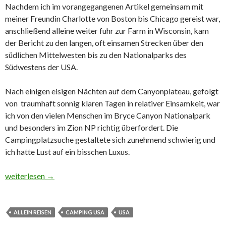
Nachdem ich im vorangegangenen Artikel gemeinsam mit
meiner Freundin Charlotte von Boston bis Chicago gereist war,
anschließend alleine weiter fuhr zur Farm in Wisconsin, kam
der Bericht zu den langen, oft einsamen Strecken über den
südlichen Mittelwesten bis zu den Nationalparks des
Südwestens der USA.
Nach einigen eisigen Nächten auf dem Canyonplateau, gefolgt
von traumhaft sonnig klaren Tagen in relativer Einsamkeit, war
ich von den vielen Menschen im Bryce Canyon Nationalpark
und besonders im Zion NP richtig überfordert. Die
Campingplatzsuche gestaltete sich zunehmend schwierig und
ich hatte Lust auf ein bisschen Luxus.
Quer durch die USA Teil 2 von Las Vegas nach San Francisco
weiterlesen
→
ALLEIN REISEN
CAMPING USA
USA