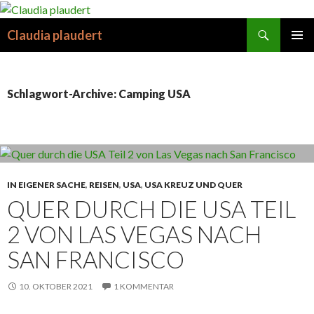
Suchen
Claudia plaudert
SPRINGE
PRIMÄR
ZUM
MENÜ
INHALT
Schlagwort-Archive: Camping USA
IN EIGENER SACHE
,
REISEN
,
USA
,
USA KREUZ UND QUER
QUER DURCH DIE USA TEIL
2 VON LAS VEGAS NACH
SAN FRANCISCO
10. OKTOBER 2021
1 KOMMENTAR