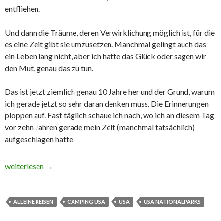
entfliehen.
Und dann die Träume, deren Verwirklichung möglich ist, für die
es eine Zeit gibt sie umzusetzen. Manchmal gelingt auch das
ein Leben lang nicht, aber ich hatte das Glück oder sagen wir
den Mut, genau das zu tun.
Das ist jetzt ziemlich genau 10 Jahre her und der Grund, warum
ich gerade jetzt so sehr daran denken muss. Die Erinnerungen
ploppen auf. Fast täglich schaue ich nach, wo ich an diesem Tag
vor zehn Jahren gerade mein Zelt (manchmal tatsächlich)
aufgeschlagen hatte.
Blick zurück, Erinnerungen an die Erfüllung eines lang gehegten 
weiterlesen
→
ALLEINE REISEN
CAMPING USA
USA
USA NATIONALPARKS