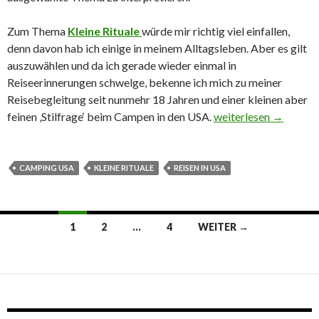
Zum Thema
Kleine Rituale
würde mir richtig viel einfallen,
denn davon hab ich einige in meinem Alltagsleben. Aber es gilt
auszuwählen und da ich gerade wieder einmal in
Reiseerinnerungen schwelge, bekenne ich mich zu meiner
Reisebegleitung seit nunmehr 18 Jahren und einer kleinen aber
feinen ‚Stilfrage‘ beim Campen in den USA.
Nimm mich mit auf die
weiterlesen
→
CAMPING USA
KLEINE RITUALE
REISEN IN USA
1
2
…
4
WEITER →
Beitrags-
Navigation