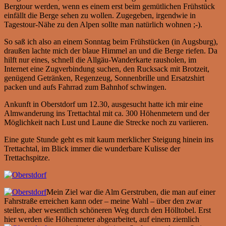
Bergtour werden, wenn es einem erst beim gemütlichen Frühstück
einfällt die Berge sehen zu wollen. Zugegeben, irgendwie in
Tagestour-Nähe zu den Alpen sollte man natürlich wohnen ;-).
So saß ich also an einem Sonntag beim Frühstücken (in Augsburg),
draußen lachte mich der blaue Himmel an und die Berge riefen. Da
hilft nur eines, schnell die Allgäu-Wanderkarte rausholen, im
Internet eine Zugverbindung suchen, den Rucksack mit Brotzeit,
genügend Getränken, Regenzeug, Sonnenbrille und Ersatzshirt
packen und aufs Fahrrad zum Bahnhof schwingen.
Ankunft in Oberstdorf um 12.30, ausgesucht hatte ich mir eine
Almwanderung ins Trettachtal mit ca. 300 Höhenmetern und der
Möglichkeit nach Lust und Laune die Strecke noch zu variieren.
Eine gute Stunde geht es mit kaum merklicher Steigung hinein ins
Trettachtal, im Blick immer die wunderbare Kulisse der
Trettachspitze.
Mein Ziel war die Alm Gerstruben, die man auf einer
Fahrstraße erreichen kann oder – meine Wahl – über den zwar
steilen, aber wesentlich schöneren Weg durch den Hölltobel. Erst
hier werden die Höhenmeter abgearbeitet, auf einem ziemlich