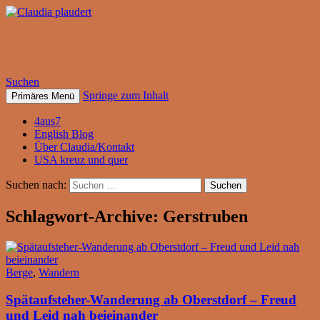
Claudia plaudert
Suchen
Springe zum Inhalt
Primäres Menü
4aus7
English Blog
Über Claudia/Kontakt
USA kreuz und quer
Suchen nach:
Schlagwort-Archive: Gerstruben
Berge
,
Wandern
Spätaufsteher-Wanderung ab Oberstdorf – Freud
und Leid nah beieinander