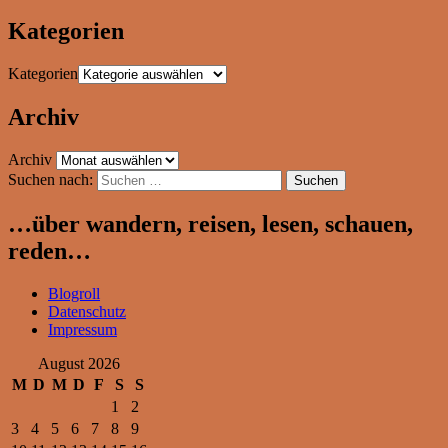
Kategorien
Kategorien
Archiv
Archiv
Suchen nach:
…über wandern, reisen, lesen, schauen,
reden…
Blogroll
Datenschutz
Impressum
August 2026
M
D
M
D
F
S
S
1
2
3
4
5
6
7
8
9