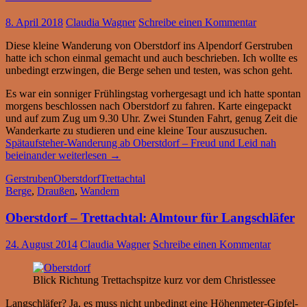
8. April 2018
Claudia Wagner
Schreibe einen Kommentar
Diese kleine Wanderung von Oberstdorf ins Alpendorf Gerstruben
hatte ich schon einmal gemacht und auch beschrieben. Ich wollte es
unbedingt erzwingen, die Berge sehen und testen, was schon geht.
Es war ein sonniger Frühlingstag vorhergesagt und ich hatte spontan
morgens beschlossen nach Oberstdorf zu fahren. Karte eingepackt
und auf zum Zug um 9.30 Uhr. Zwei Stunden Fahrt, genug Zeit die
Wanderkarte zu studieren und eine kleine Tour auszusuchen.
Spätaufsteher-Wanderung ab Oberstdorf – Freud und Leid nah
beieinander
weiterlesen
→
Gerstruben
Oberstdorf
Trettachtal
Berge
,
Draußen
,
Wandern
Oberstdorf – Trettachtal: Almtour für Langschläfer
24. August 2014
Claudia Wagner
Schreibe einen Kommentar
Blick Richtung Trettachspitze kurz vor dem Christlessee
Langschläfer? Ja, es muss nicht unbedingt eine Höhenmeter-Gipfel-