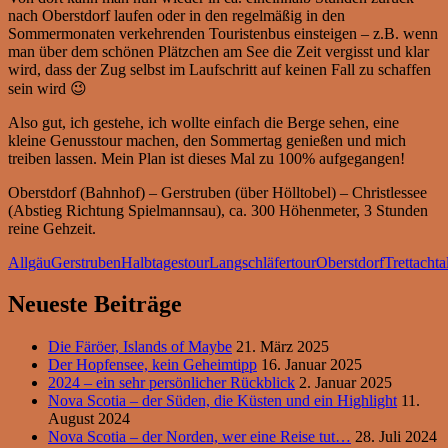
nach Oberstdorf laufen oder in den regelmäßig in den
Sommermonaten verkehrenden Touristenbus einsteigen – z.B. wenn
man über dem schönen Plätzchen am See die Zeit vergisst und klar
wird, dass der Zug selbst im Laufschritt auf keinen Fall zu schaffen
sein wird 😉
Also gut, ich gestehe, ich wollte einfach die Berge sehen, eine
kleine Genusstour machen, den Sommertag genießen und mich
treiben lassen. Mein Plan ist dieses Mal zu 100% aufgegangen!
Oberstdorf (Bahnhof) – Gerstruben (über Hölltobel) – Christlessee
(Abstieg Richtung Spielmannsau), ca. 300 Höhenmeter, 3 Stunden
reine Gehzeit.
Allgäu
Gerstruben
Halbtagestour
Langschläfertour
Oberstdorf
Trettachta
Neueste Beiträge
Die Färöer, Islands of Maybe
21. März 2025
Der Hopfensee, kein Geheimtipp
16. Januar 2025
2024 – ein sehr persönlicher Rückblick
2. Januar 2025
Nova Scotia – der Süden, die Küsten und ein Highlight
11.
August 2024
Nova Scotia – der Norden, wer eine Reise tut…
28. Juli 2024