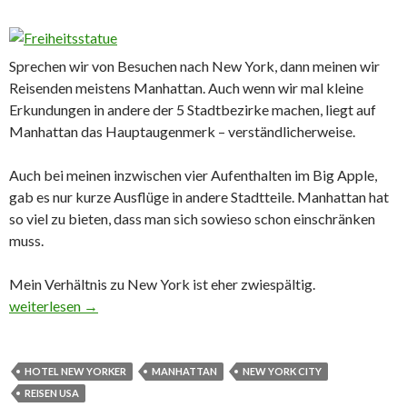
Sprechen wir von Besuchen nach New York, dann meinen wir
Reisenden meistens Manhattan. Auch wenn wir mal kleine
Erkundungen in andere der 5 Stadtbezirke machen, liegt auf
Manhattan das Hauptaugenmerk – verständlicherweise.
Auch bei meinen inzwischen vier Aufenthalten im Big Apple,
gab es nur kurze Ausflüge in andere Stadtteile. Manhattan hat
so viel zu bieten, dass man sich sowieso schon einschränken
muss.
Mein Verhältnis zu New York ist eher zwiespältig.
New York, Manhattan – zwischen Faszination und Überforderu
weiterlesen
→
HOTEL NEW YORKER
MANHATTAN
NEW YORK CITY
REISEN USA