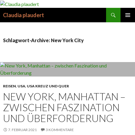
Suchen
Claudia plaudert
SPRINGE
PRIMÄR
ZUM
MENÜ
INHALT
Schlagwort-Archive: New York City
REISEN
,
USA
,
USA KREUZ UND QUER
NEW YORK, MANHATTAN –
ZWISCHEN FASZINATION
UND ÜBERFORDERUNG
7. FEBRUAR 2021
3 KOMMENTARE