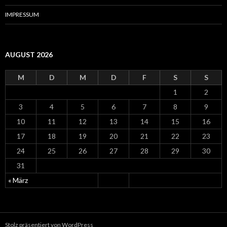
:
IMPRESSUM
AUGUST 2026
M
D
M
D
F
S
S
1
2
3
4
5
6
7
8
9
10
11
12
13
14
15
16
17
18
19
20
21
22
23
24
25
26
27
28
29
30
31
« März
Stolz präsentiert von WordPress