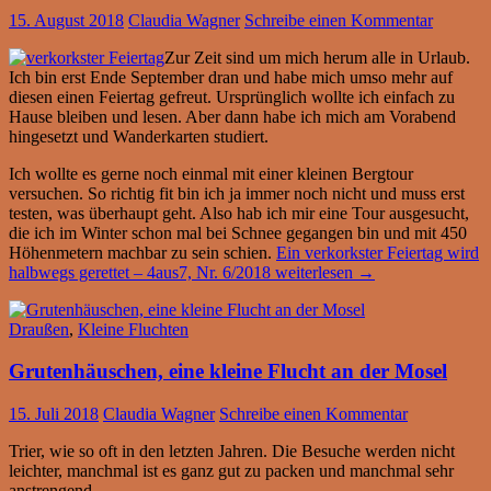
15. August 2018
Claudia Wagner
Schreibe einen Kommentar
Zur Zeit sind um mich herum alle in Urlaub.
Ich bin erst Ende September dran und habe mich umso mehr auf
diesen einen Feiertag gefreut. Ursprünglich wollte ich einfach zu
Hause bleiben und lesen. Aber dann habe ich mich am Vorabend
hingesetzt und Wanderkarten studiert.
Ich wollte es gerne noch einmal mit einer kleinen Bergtour
versuchen. So richtig fit bin ich ja immer noch nicht und muss erst
testen, was überhaupt geht. Also hab ich mir eine Tour ausgesucht,
die ich im Winter schon mal bei Schnee gegangen bin und mit 450
Höhenmetern machbar zu sein schien.
Ein verkorkster Feiertag wird
halbwegs gerettet – 4aus7, Nr. 6/2018
weiterlesen
→
Draußen
,
Kleine Fluchten
Grutenhäuschen, eine kleine Flucht an der Mosel
15. Juli 2018
Claudia Wagner
Schreibe einen Kommentar
Trier, wie so oft in den letzten Jahren. Die Besuche werden nicht
leichter, manchmal ist es ganz gut zu packen und manchmal sehr
anstrengend.