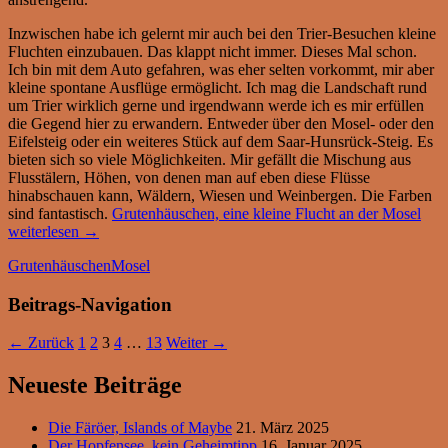
Inzwischen habe ich gelernt mir auch bei den Trier-Besuchen kleine
Fluchten einzubauen. Das klappt nicht immer. Dieses Mal schon.
Ich bin mit dem Auto gefahren, was eher selten vorkommt, mir aber
kleine spontane Ausflüge ermöglicht.
Ich mag die Landschaft rund
um Trier wirklich gerne und
irgendwann werde ich es mir erfüllen
die Gegend hier zu erwandern. Entweder über den Mosel- oder den
Eifelsteig oder ein weiteres Stück auf dem Saar-Hunsrück-Steig. Es
bieten sich so viele Möglichkeiten. Mir gefällt die Mischung aus
Flusstälern, Höhen, von denen man auf eben diese Flüsse
hinabschauen kann, Wäldern, Wiesen und Weinbergen. Die Farben
sind fantastisch.
Grutenhäuschen, eine kleine Flucht an der Mosel
weiterlesen
→
Grutenhäuschen
Mosel
Beitrags-Navigation
← Zurück
1
2
3
4
…
13
Weiter →
Neueste Beiträge
Die Färöer, Islands of Maybe
21. März 2025
Der Hopfensee, kein Geheimtipp
16. Januar 2025