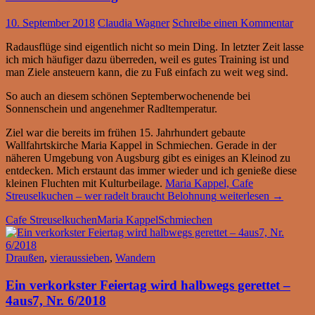
10. September 2018
Claudia Wagner
Schreibe einen Kommentar
Radausflüge sind eigentlich nicht so mein Ding. In letzter Zeit lasse
ich mich häufiger dazu überreden, weil es gutes Training ist und
man Ziele ansteuern kann, die zu Fuß einfach zu weit weg sind.
So auch an diesem schönen Septemberwochenende bei
Sonnenschein und angenehmer Radltemperatur.
Ziel war die bereits im frühen 15. Jahrhundert gebaute
Wallfahrtskirche Maria Kappel in Schmiechen. Gerade in der
näheren Umgebung von Augsburg gibt es einiges an Kleinod zu
entdecken. Mich erstaunt das immer wieder und ich genieße diese
kleinen Fluchten mit Kulturbeilage.
Maria Kappel, Cafe
Streuselkuchen – wer radelt braucht Belohnung
weiterlesen
→
Cafe Streuselkuchen
Maria Kappel
Schmiechen
Draußen
,
vieraussieben
,
Wandern
Ein verkorkster Feiertag wird halbwegs gerettet –
4aus7, Nr. 6/2018