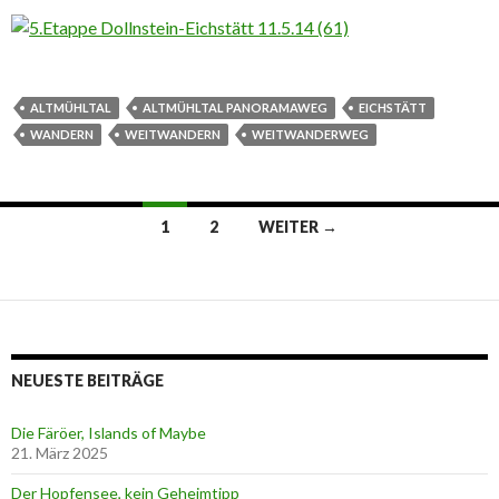
ALTMÜHLTAL
ALTMÜHLTAL PANORAMAWEG
EICHSTÄTT
WANDERN
WEITWANDERN
WEITWANDERWEG
1
2
WEITER →
Beitrags-
Navigation
NEUESTE BEITRÄGE
Die Färöer, Islands of Maybe
21. März 2025
Der Hopfensee, kein Geheimtipp