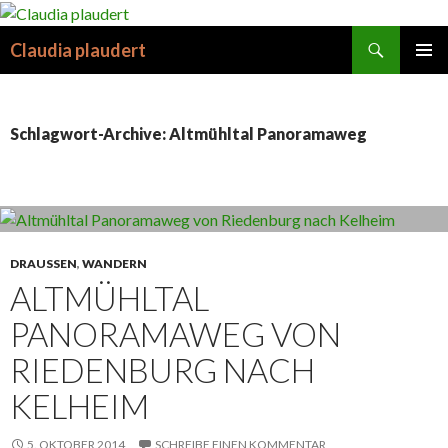
Suchen
Claudia plaudert
SPRINGE
PRIMÄR
ZUM
MENÜ
INHALT
Schlagwort-Archive: Altmühltal Panoramaweg
DRAUSSEN
,
WANDERN
ALTMÜHLTAL
PANORAMAWEG VON
RIEDENBURG NACH
KELHEIM
5. OKTOBER 2014
SCHREIBE EINEN KOMMENTAR