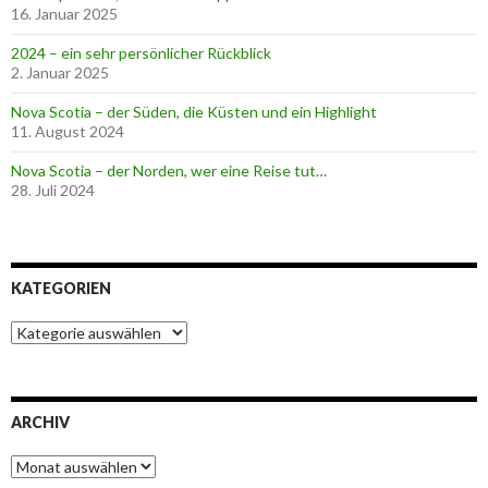
16. Januar 2025
2024 – ein sehr persönlicher Rückblick
2. Januar 2025
Nova Scotia – der Süden, die Küsten und ein Highlight
11. August 2024
Nova Scotia – der Norden, wer eine Reise tut…
28. Juli 2024
KATEGORIEN
K
a
t
e
g
ARCHIV
o
r
A
i
r
e