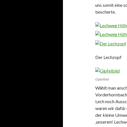
uns somit eine 
bescherte.
Der Lechzopf
Gipfelbild
Wählt man ansch
Vorderhornbach,
Lech noch Aussch
waren wir dafür 
der kleine Umwe
‚unserem‘ Lechw