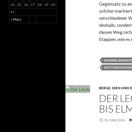
Gegensatz zu an
24
25
26
27
28
29
30
solcher markiert
31
verschiedener W
« März
deshalb, sonder
diesen Weg nicht
Etappen, wie es
MAXIMILIANSWE
WEITWANDERW
BERGE
,
DIES UND 
DER L
BIS EL
10. MAI 2016