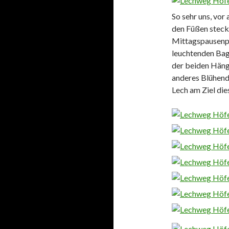
So sehr uns, vor
den Füßen steckt
Mittagspausenpl
leuchtenden Bag
der beiden Häng
anderes Blühend
Lech am Ziel die