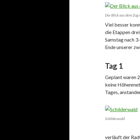
Der Blick aus dem Zug 
Viel besser konn
die Etappen drei
Samstag nach 3-
Ende unserer zw
Tag 1
Geplant waren 20
keine Höhenmete
Tages, anstande
Schilderwald
verläuft der Rad