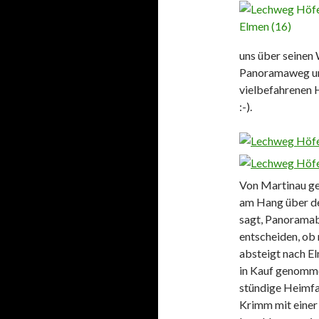
uns über seinen 
Panoramaweg und
vielbefahrenen 
:-).
Von Martinau ge
am Hang über de
sagt, Panoramab
entscheiden, ob
absteigt nach El
in Kauf genomme
stündige Heimfa
Krimm mit einer 