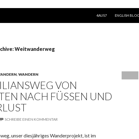
SPRINGE ZUM INHALT
4AUS7
ENGLISH BLO
rchive: Weitwanderweg
WANDERN
,
WANDERN
ILIANSWEG VON
TEN NACH FÜSSEN UND
RLUST
SCHREIBE EINEN KOMMENTAR
weg, unser diesjähriges Wanderprojekt, ist im