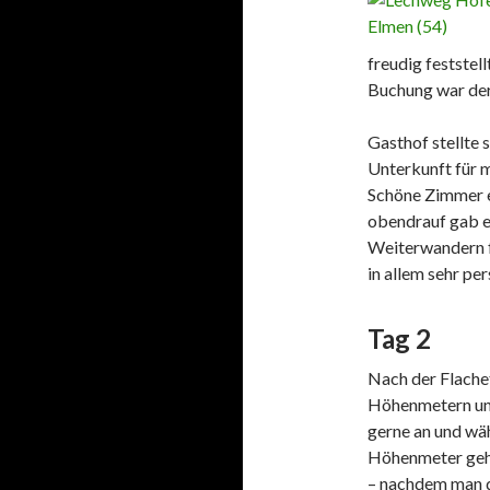
freudig feststel
Buchung war der
Gasthof stellte 
Unterkunft für 
Schöne Zimmer 
obendrauf gab 
Weiterwandern f
in allem sehr pe
Tag 2
Nach der Flache
Höhenmetern und
gerne an und wäh
Höhenmeter geht 
– nachdem man du