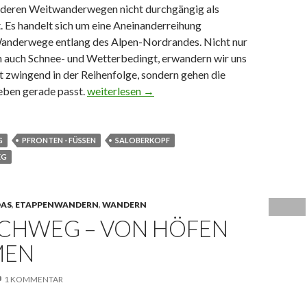
deren Weitwanderwegen nicht durchgängig als
. Es handelt sich um eine Aneinanderreihung
anderwege entlang des Alpen-Nordrandes. Nicht nur
n auch Schnee- und Wetterbedingt, erwandern wir uns
 zwingend in der Reihenfolge, sondern gehen die
 eben gerade passt.
Maximiliansweg von Pfronten nach Füssen und 
weiterlesen
→
G
PFRONTEN - FÜSSEN
SALOBERKOPF
EG
DAS
,
ETAPPENWANDERN
,
WANDERN
ECHWEG – VON HÖFEN
MEN
1 KOMMENTAR