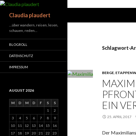
Suchen
Claudia plaudert
…über wandern, reisen, lesen,
schauen, reden…
BLOGROLL
Schlagwort-A
DATENSCHUTZ
IMPRESSUM
BERGE
,
ETAPPEN
MAXIM
PFRON
AUGUST 2026
EIN VE
M
D
M
D
F
S
S
1
2
25. APRIL 2017
3
4
5
6
7
8
9
10
11
12
13
14
15
16
Der Maximilians
17
18
19
20
21
22
23