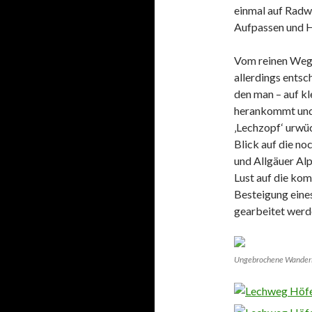
einmal auf Radw
Aufpassen und H
Vom reinen Weg h
allerdings entsc
den man – auf k
herankommt und 
‚Lechzopf‘ urwüc
Blick auf die no
und Allgäuer Alp
Lust auf die ko
Besteigung eines
gearbeitet werde
Ungebrochene Wander