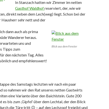
In Stanzach hatten wir Zimmer im netten
Gasthof Waldhof
reserviert, der, wie wir
lten, direkt neben dem Lech(weg) liegt. Schon bei der
 Hausherr sehr nett und der
sich dann auch als prima
müde Wanderer heraus.
erwarteten uns und
Blick aus dem Fenster
es Tipps zum
ür den nächsten Tag. Alles
rsönlich und empfehlenswert!
tappe des Samstags lechzten wir nach ein paar
 so nahmen wir den Rat unseres netten Gastwirts
lten eine Variante über den Baichlstein. Gute 200
es bis zum ‚Gipfel‘ über dem Lechtal, der den Blick
rch die Türe tritt 😉 – auf den Lechzopf freigibt und