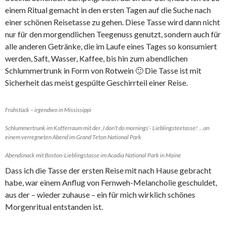
einem Ritual gemacht in den ersten Tagen auf die Suche nach
einer schönen Reisetasse zu gehen. Diese Tasse wird dann nicht
nur für den morgendlichen Teegenuss genutzt, sondern auch für
alle anderen Getränke, die im Laufe eines Tages so konsumiert
werden, Saft, Wasser, Kaffee, bis hin zum abendlichen
Schlummertrunk in Form von Rotwein 🙂 Die Tasse ist mit
Sicherheit das meist gespülte Geschirrteil einer Reise.
Frühstück – irgendwo in Mississippi
Schlummertrunk im Kofferraum mit der ‚I don’t do mornings‘- Lieblingsteetasse! …an
einem verregneten Abend im Grand Teton National Park
Abendsnack mit Boston-Lieblingstasse im Acadia National Park in Maine
Dass ich die Tasse der ersten Reise mit nach Hause gebracht
habe, war einem Anflug von Fernweh-Melancholie geschuldet,
aus der – wieder zuhause – ein für mich wirklich schönes
Morgenritual entstanden ist.