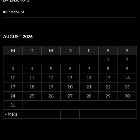
DATENSCHUTZ
:
IMPRESSUM
AUGUST 2026
M
D
M
D
F
S
S
1
2
3
4
5
6
7
8
9
10
11
12
13
14
15
16
17
18
19
20
21
22
23
24
25
26
27
28
29
30
31
« März