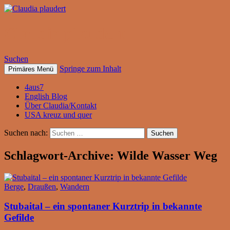
Claudia plaudert
Suchen
Springe zum Inhalt
Primäres Menü
4aus7
English Blog
Über Claudia/Kontakt
USA kreuz und quer
Suchen nach:
Schlagwort-Archive: Wilde Wasser Weg
Berge
,
Draußen
,
Wandern
Stubaital – ein spontaner Kurztrip in bekannte
Gefilde