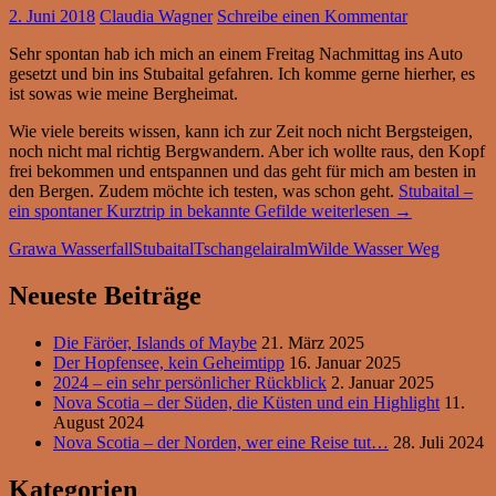
2. Juni 2018
Claudia Wagner
Schreibe einen Kommentar
Sehr spontan hab ich mich an einem Freitag Nachmittag ins Auto
gesetzt und bin ins Stubaital gefahren. Ich komme gerne hierher, es
ist sowas wie meine Bergheimat.
Wie viele bereits wissen, kann ich zur Zeit noch nicht Bergsteigen,
noch nicht mal richtig Bergwandern. Aber ich wollte raus, den Kopf
frei bekommen und entspannen und das geht für mich am besten in
den Bergen. Zudem möchte ich testen, was schon geht.
Stubaital –
ein spontaner Kurztrip in bekannte Gefilde
weiterlesen
→
Grawa Wasserfall
Stubaital
Tschangelairalm
Wilde Wasser Weg
Neueste Beiträge
Die Färöer, Islands of Maybe
21. März 2025
Der Hopfensee, kein Geheimtipp
16. Januar 2025
2024 – ein sehr persönlicher Rückblick
2. Januar 2025
Nova Scotia – der Süden, die Küsten und ein Highlight
11.
August 2024
Nova Scotia – der Norden, wer eine Reise tut…
28. Juli 2024
Kategorien