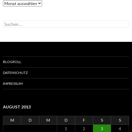
A
i
r
e
c
n
h
S
i
u
v
c
h
e
n
n
a
BLOGROLL
c
h
DATENSCHUTZ
:
IMPRESSUM
AUGUST 2013
M
D
M
D
F
S
S
1
2
3
4