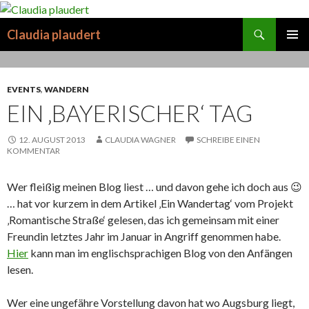
Suchen
Claudia plaudert
SPRINGE
PRIMÄR
ZUM
MENÜ
INHALT
EVENTS
,
WANDERN
EIN ‚BAYERISCHER‘ TAG
12. AUGUST 2013
CLAUDIA WAGNER
SCHREIBE EINEN
KOMMENTAR
Wer fleißig meinen Blog liest … und davon gehe ich doch aus 😉
… hat vor kurzem in dem Artikel ‚Ein Wandertag‘ vom Projekt
‚Romantische Straße‘ gelesen, das ich gemeinsam mit einer
Freundin letztes Jahr im Januar in Angriff genommen habe.
Hier
kann man im englischsprachigen Blog von den Anfängen
lesen.
Wer eine ungefähre Vorstellung davon hat wo Augsburg liegt,