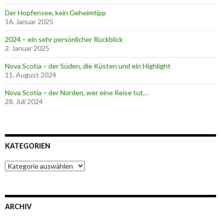
Der Hopfensee, kein Geheimtipp
16. Januar 2025
2024 – ein sehr persönlicher Rückblick
2. Januar 2025
Nova Scotia – der Süden, die Küsten und ein Highlight
11. August 2024
Nova Scotia – der Norden, wer eine Reise tut…
28. Juli 2024
KATEGORIEN
K
a
t
e
g
ARCHIV
o
r