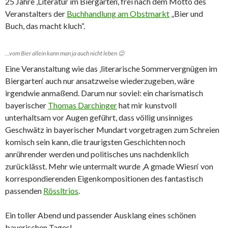
25 Jahre ‚Literatur im Biergarten‘, frei nach dem Motto des
Veranstalters der
Buchhandlung am Obstmarkt
„Bier und
Buch, das macht kluch“.
…vom Bier allein kann man ja auch nicht leben 😉
Eine Veranstaltung wie das ‚literarische Sommervergnügen im
Biergarten‘ auch nur ansatzweise wiederzugeben, wäre
irgendwie anmaßend. Darum nur soviel: ein charismatisch
bayerischer
Thomas Darchinger
hat mir kunstvoll
unterhaltsam vor Augen geführt, dass völlig unsinniges
Geschwätz in bayerischer Mundart vorgetragen zum Schreien
komisch sein kann, die traurigsten Geschichten noch
anrührender werden und politisches uns nachdenklich
zurücklässt. Mehr wie untermalt wurde ‚A gmade Wiesn‘ von
korrespondierenden Eigenkompositionen des fantastisch
passenden
Rössltrios
.
Ein toller Abend und passender Ausklang eines schönen
bayerischen Tages!