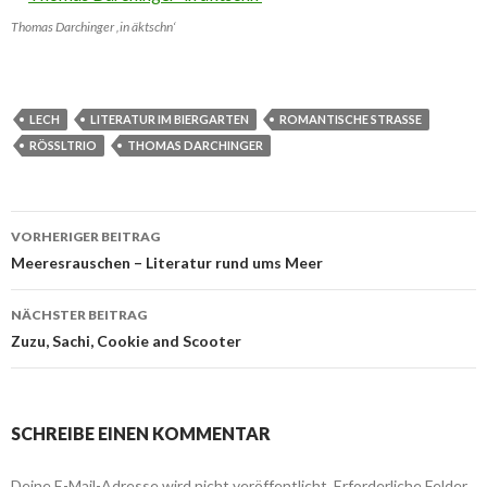
Thomas Darchinger ‚in äktschn‘
LECH
LITERATUR IM BIERGARTEN
ROMANTISCHE STRASSE
RÖSSLTRIO
THOMAS DARCHINGER
VORHERIGER BEITRAG
Beitrags-
Meeresrauschen – Literatur rund ums Meer
Navigation
NÄCHSTER BEITRAG
Zuzu, Sachi, Cookie and Scooter
SCHREIBE EINEN KOMMENTAR
Deine E-Mail-Adresse wird nicht veröffentlicht.
Erforderliche Felder