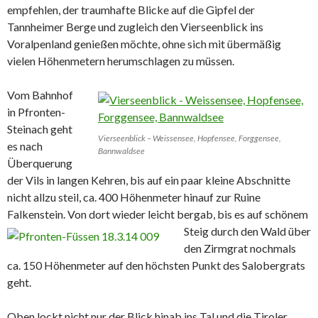
empfehlen, der traumhafte Blicke auf die Gipfel der
Tannheimer Berge und zugleich den Vierseenblick ins
Voralpenland genießen möchte, ohne sich mit übermäßig
vielen Höhenmetern herumschlagen zu müssen.
Vom Bahnhof
in Pfronten-
Steinach geht
Vierseenblick – Weissensee, Hopfensee, Forggensee,
es nach
Bannwaldsee
Überquerung
der Vils in langen Kehren, bis auf ein paar kleine Abschnitte
nicht allzu steil, ca. 400 Höhenmeter hinauf zur Ruine
Falkenstein. Von dort wieder leicht bergab,
bis es auf schönem
Steig durch den Wald über
den Zirmgrat nochmals
ca. 150 Höhenmeter auf den höchsten Punkt des Salobergrats
geht.
Oben lockt nicht nur der Blick hinab ins Tal und die Tiroler