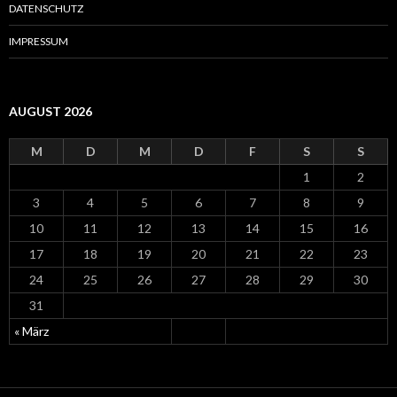
h
DATENSCHUTZ
:
IMPRESSUM
AUGUST 2026
M
D
M
D
F
S
S
1
2
3
4
5
6
7
8
9
10
11
12
13
14
15
16
17
18
19
20
21
22
23
24
25
26
27
28
29
30
31
« März