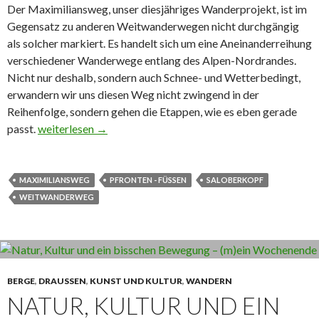
Der Maximiliansweg, unser diesjähriges Wanderprojekt, ist im
Gegensatz zu anderen Weitwanderwegen nicht durchgängig
als solcher markiert. Es handelt sich um eine Aneinanderreihung
verschiedener Wanderwege entlang des Alpen-Nordrandes.
Nicht nur deshalb, sondern auch Schnee- und Wetterbedingt,
erwandern wir uns diesen Weg nicht zwingend in der
Reihenfolge, sondern gehen die Etappen, wie es eben gerade
passt.
Maximiliansweg von Pfronten nach Füssen und ein Verlust
weiterlesen
→
MAXIMILIANSWEG
PFRONTEN - FÜSSEN
SALOBERKOPF
WEITWANDERWEG
BERGE
,
DRAUSSEN
,
KUNST UND KULTUR
,
WANDERN
NATUR, KULTUR UND EIN