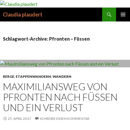
Suchen
Claudia plaudert
SPRINGE
PRIMÄR
ZUM
MENÜ
INHALT
Schlagwort-Archive: Pfronten – Füssen
BERGE
,
ETAPPENWANDERN
,
WANDERN
MAXIMILIANSWEG VON
PFRONTEN NACH FÜSSEN
UND EIN VERLUST
25. APRIL 2017
SCHREIBE EINEN KOMMENTAR